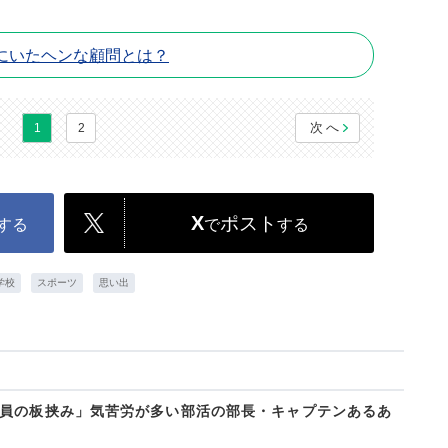
にいたヘンな顧問とは？
次へ
1
2
X
ポスト
する
で
する
学校
スポーツ
思い出
員の板挟み」気苦労が多い部活の部長・キャプテンあるあ