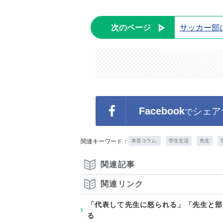
次のページ
サッカー部
Facebook
シェア
で
関連キーワード：
本音コラム.
学生生活
先生
関連記事
関連リンク
「代表して先生に怒られる」「先生と部
る