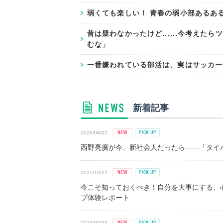
弱くても楽しい！ 青春の弱小部あるあ
昔は疑わなかったけど......今考え
むな」
一番嫌われている部活は、実はサッカー部!
新着記事
2026/04/02
西野亮廣が今、新社会人だったら――「タイパ
2025/10/21
今こそ知っておくべき！自分を大事にする、
プ体験レポート
2025/09/29