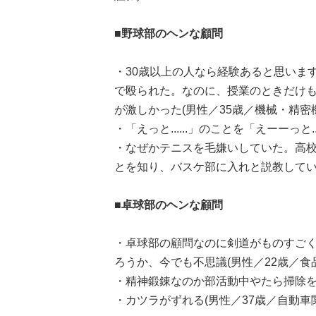
■野球部のヘンな顧問
・30歳以上の人なら経験あると思いま
で殴られた。なのに、授業のときだけ
が激しかった(男性／35歳／機械・精密
・「えっと......」のことを「えーーっと
・なぜかテニスを毛嫌いしていた。高
とを知り、バスケ部に入れと説教してい
■卓球部のヘンな顧問
・卓球部の顧問なのに剣道がものすご
ろうか、今でも不思議(男性／22歳／食
・精神鍛錬なのか部活動中やたら掃除をし
・カツラがずれる(男性／37歳／自動車