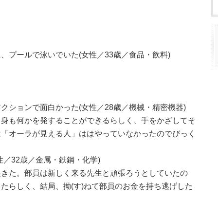
、プールで泳いでいた(女性／33歳／食品・飲料)
クションで面白かった(女性／28歳／機械・精密機器)
自身も何かを発することができるらしく、手をかざしてそ
は「オーラが見える人」ははやっていなかったのでびっく
／32歳／金属・鉄鋼・化学)
起きた。部員は新しく来る先生と頑張ろうとしていたの
たらしく、結局、拗(す)ねて部員のお金を持ち逃げした