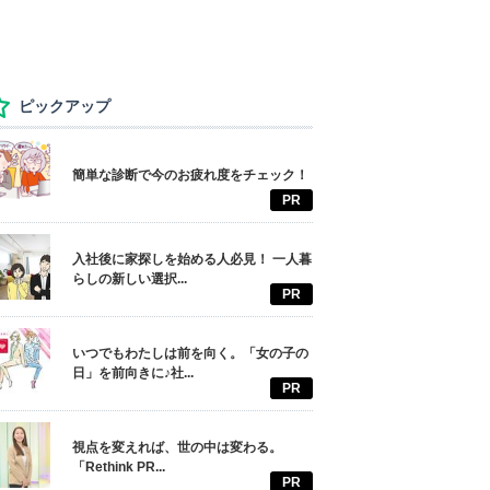
ピックアップ
簡単な診断で今のお疲れ度をチェック！
PR
入社後に家探しを始める人必見！ 一人暮
らしの新しい選択...
PR
いつでもわたしは前を向く。「女の子の
日」を前向きに♪社...
PR
視点を変えれば、世の中は変わる。
「Rethink PR...
PR