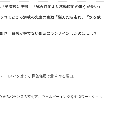
る「卒業後に廃部」「試合時間より移動時間のほうが長い」
たらツッコミどころ満載の先生の言動「悩んだら走れ」「水を飲
? 好感が持てない部活にランクインしたのは......？
・コスパを捨てて“問答無用で量”をやる理由」
心身のバランスの整え方。ウェルビーイングを学ぶワークショッ