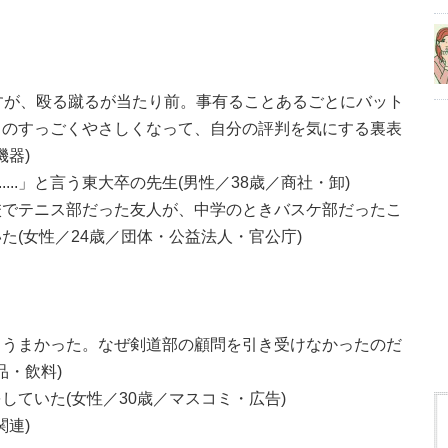
すが、殴る蹴るが当たり前。事有ることあるごとにバット
ものすっごくやさしくなって、自分の評判を気にする裏表
機器)
......」と言う東大卒の先生(男性／38歳／商社・卸)
校でテニス部だった友人が、中学のときバスケ部だったこ
た(女性／24歳／団体・公益法人・官公庁)
くうまかった。なぜ剣道部の顧問を引き受けなかったのだ
品・飲料)
ていた(女性／30歳／マスコミ・広告)
関連)