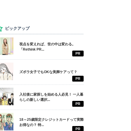
ピックアップ
視点を変えれば、世の中は変わる。
「Rethink PR...
PR
ズボラ女子でもOKな美脚ケアって？
PR
入社後に家探しを始める人必見！ 一人暮
らしの新しい選択...
PR
18～25歳限定クレジットカードって実際
お得なの？ 特...
PR