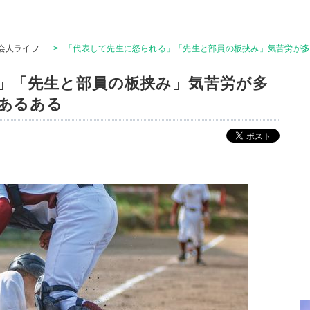
会人ライフ
>
「代表して先生に怒られる」「先生と部員の板挟み」気苦労が
」「先生と部員の板挟み」気苦労が多
あるある