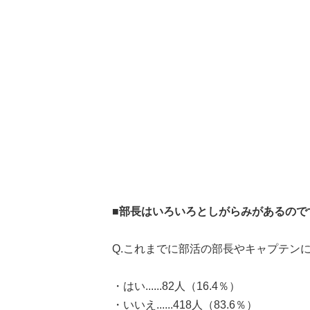
■部長はいろいろとしがらみがあるのです...
Q.これまでに部活の部長やキャプテン
・はい......82人（16.4％）
・いいえ......418人（83.6％）