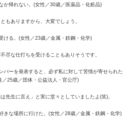
か帰れない。(女性／30歳／医薬品・化粧品)
こともありますから、大変でしょう。
ける。(女性／23歳／金属・鉄鋼・化学)
理不尽な仕打ちを受けることもありそうです。
ンバーを発表すると、必ず私に対して苦情が寄せられた
／25歳／団体・公益法人・官公庁)
は先生に言え」と実に堂々としていましたよ(笑)。
好きな場所に行けた。(女性／28歳／金属・鉄鋼・化学)