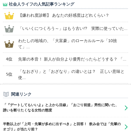
社会人ライフの人気記事ランキング
【嫌われ度診断】 あなたの好感度はどれくらい？
「いいくにつくろう～」はもう古い!? 実際に使っていた...
わたしの地域の、「大富豪」のローカルルール「10捨
て」...
4位
先輩の本音！ 新人が自分より優秀だったらどうする？ 「...
「なおざり」と「おざなり」の違いとは？ 正しい意味と
5位
使...
関連リンク
「『デートしてもいいよ』と上から目線」「おごり前提」男性に聞いた、
誘いを断りたくなる女性の態度
半数以上が「上司・先輩が多めに出すべき」と回答！ 飲み会では「先輩の
オゴリ」が当たり前？