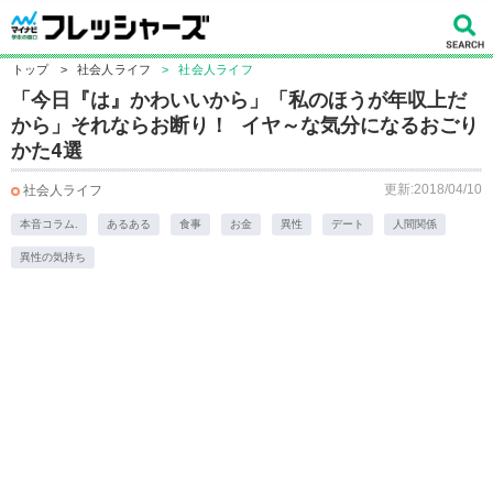
トップ
>
社会人ライフ
>
社会人ライフ
「今日『は』かわいいから」「私のほうが年収上だ
から」それならお断り！ イヤ～な気分になるおごり
かた4選
更新:2018/04/10
社会人ライフ
本音コラム.
あるある
食事
お金
異性
デート
人間関係
異性の気持ち