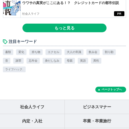
ウワサの真実がここにある！？ クレジットカードの都市伝説
社会人ライフ
PR
もっと見る
注目キーワード
書類
変化
持ち物
エクセル
大人の常識
飲み会
割り勘
音
謝罪
忘年会
身だしなみ
母親
英語
異性
ライフハック.
ページトップへ
社会人ライフ
ビジネスマナー
内定・入社
卒業・卒業旅行