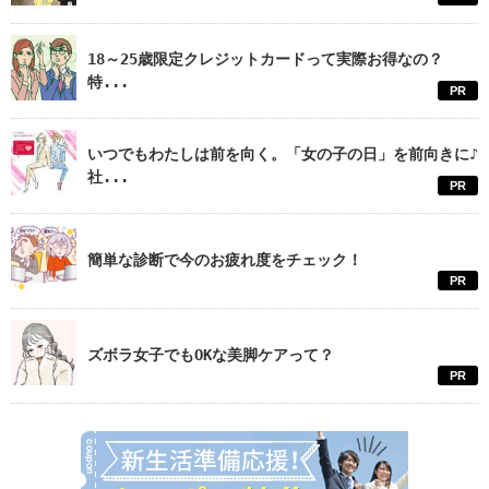
18～25歳限定クレジットカードって実際お得なの？
特...
PR
いつでもわたしは前を向く。「女の子の日」を前向きに♪
社...
PR
簡単な診断で今のお疲れ度をチェック！
PR
ズボラ女子でもOKな美脚ケアって？
PR