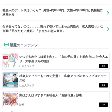
社会人のデート代はいくら？ 男性→約8000円、女性→約4000円と負担額に
格差あり！
付き合ってないのに......思わず引いてしまった異性の「恋人気取り」な
言動「男友だちに嫉妬」「まさかの恋人宣言」
話題のコンテンツ
いつでもわたしは前を向く。「女の子の日」を前向きに♪社会人エ
リ・大学生リカの物語
社会人ライフ
PR
社会人デビューもこれで完璧！ 印象アップのセルフプロデュー
ス術
社会人ライフ
PR
実はがんばりすぎ？新社会人『お疲れ度』診断
診断
PR