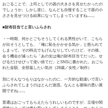
おごることで、上司としての器の大きさを見せたかったの
でしょうか。しかし逆に、なんども自慢することで器の小
ささを見せつける結果になってしまっていますね......。
■財布目当てと言いふらされ
・一時期、何かとごちそうしてくれる男性がいて、こちら
が出そうとしても、「俺に恥をかかせる気か」と怒られて
しまって。その時点でもげんなりしていたけど、その後、
会う機会が減ったら「あの女は俺の財布目当てだった。せ
びるだけせびって使い捨てだ」とSNSに書かれた。おごら
れた金額、全部返したい気分（28歳／女性／制作）
別にそんなつもりはなかったのに、一方的な勘違いで言い
ふらされてしまうのはとんだ迷惑。なんとも後味の悪い展
開ですね......。
普通はおごってもらえたらうれしいものですが、立場や関