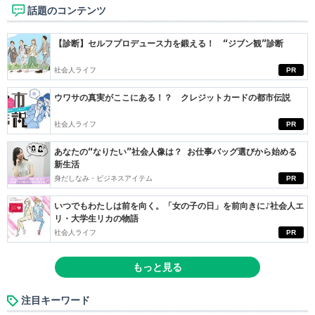
話題のコンテンツ
【診断】セルフプロデュース力を鍛える！ “ジブン観”診断
社会人ライフ
PR
ウワサの真実がここにある！？ クレジットカードの都市伝説
社会人ライフ
PR
あなたの“なりたい”社会人像は？ お仕事バッグ選びから始める
新生活
身だしなみ・ビジネスアイテム
PR
いつでもわたしは前を向く。「女の子の日」を前向きに♪社会人エ
リ・大学生リカの物語
社会人ライフ
PR
もっと見る
注目キーワード