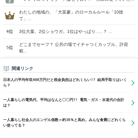
わたしの地域の、「大富豪」のローカルルール「10捨
て」...
4位
3位大葉、2位ショウガ。1位はやっぱり......？ ...
どこまでセーフ？ 公共の場でイチャつくカップル、許容
5位
範...
関連リンク
日本人の平均年収400万円だと税金負担はどれくらい!? 結局手取りはいく
ら？
一人暮らしの電気代、平均はなんと〇〇円?! 電気・ガス・水道代の合計
は？
一人暮らし社会人のエンゲル係数＝約30％と高め。みんな食費にどれくら
い使ってる？