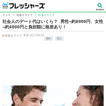
トップ
>
社会人ライフ
>
社会人ライフ
社会人のデート代はいくら？ 男性→約8000円、女性
→約4000円と負担額に格差あり！
更新:2017/04/18
社会人ライフ
節約
恋人