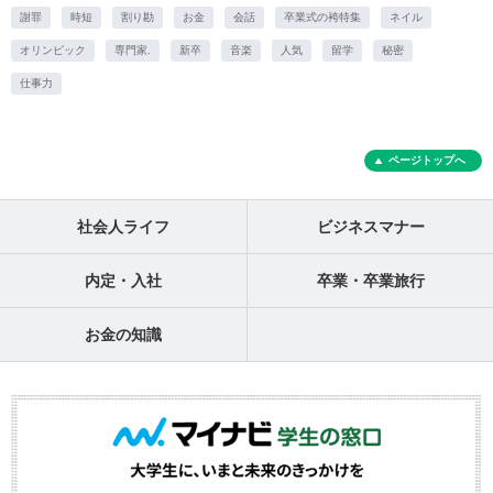
謝罪
時短
割り勘
お金
会話
卒業式の袴特集
ネイル
オリンピック
専門家.
新卒
音楽
人気
留学
秘密
仕事力
ページトップへ
社会人ライフ
ビジネスマナー
内定・入社
卒業・卒業旅行
お金の知識