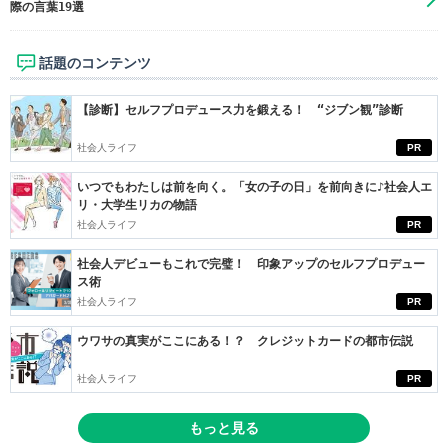
際の言葉19選
話題のコンテンツ
【診断】セルフプロデュース力を鍛える！ “ジブン観”診断
社会人ライフ
PR
いつでもわたしは前を向く。「女の子の日」を前向きに♪社会人エ
リ・大学生リカの物語
社会人ライフ
PR
社会人デビューもこれで完璧！ 印象アップのセルフプロデュー
ス術
社会人ライフ
PR
ウワサの真実がここにある！？ クレジットカードの都市伝説
社会人ライフ
PR
もっと見る