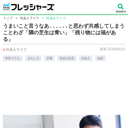
トップ
>
社会人ライフ
>
社会人ライフ
うまいこと言うなあ......と思わず共感してしまう
ことわざ「隣の芝生は青い」「残り物には福があ
る」
更新:2018/04/20
社会人ライフ
本音コラム.
おもしろ
言葉
社会人生活
社会人
会話