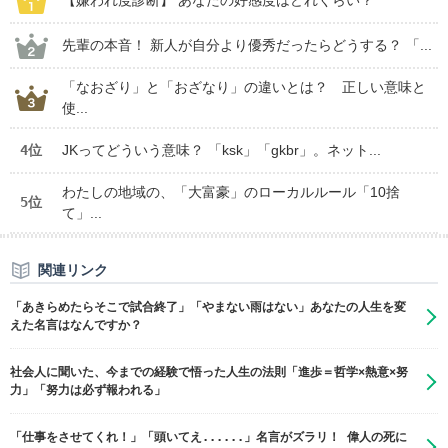
【嫌われ度診断】 あなたの好感度はどれくらい？
先輩の本音！ 新人が自分より優秀だったらどうする？ 「...
「なおざり」と「おざなり」の違いとは？ 正しい意味と
使...
4位
JKってどういう意味？ 「ksk」「gkbr」。ネット...
わたしの地域の、「大富豪」のローカルルール「10捨
5位
て」...
関連リンク
「あきらめたらそこで試合終了」「やまない雨はない」あなたの人生を変
えた名言はなんですか？
社会人に聞いた、今までの経験で悟った人生の法則「進歩＝哲学×熱意×努
力」「努力は必ず報われる」
「仕事をさせてくれ！」「頭いてえ......」名言がズラリ！ 偉人の死に