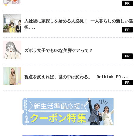
PR
入社後に家探しを始める人必見！ 一人暮らしの新しい選
択...
PR
ズボラ女子でもOKな美脚ケアって？
PR
視点を変えれば、世の中は変わる。「Rethink PR...
PR