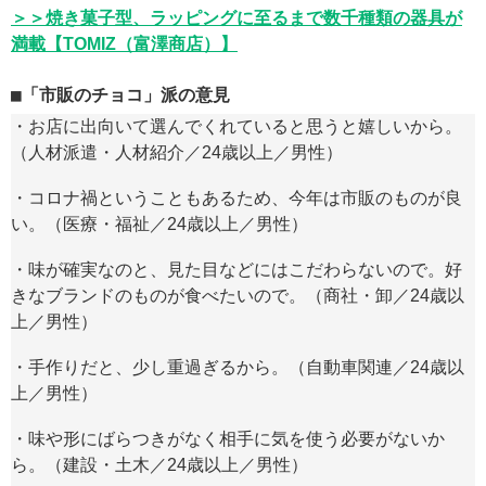
＞＞焼き菓子型、ラッピングに至るまで数千種類の器具が
満載【TOMIZ（富澤商店）】
「市販のチョコ」派の意見
・お店に出向いて選んでくれていると思うと嬉しいから。
（人材派遣・人材紹介／24歳以上／男性）
・コロナ禍ということもあるため、今年は市販のものが良
い。（医療・福祉／24歳以上／男性）
・味が確実なのと、見た目などにはこだわらないので。好
きなブランドのものが食べたいので。（商社・卸／24歳以
上／男性）
・手作りだと、少し重過ぎるから。（自動車関連／24歳以
上／男性）
・味や形にばらつきがなく相手に気を使う必要がないか
ら。（建設・土木／24歳以上／男性）