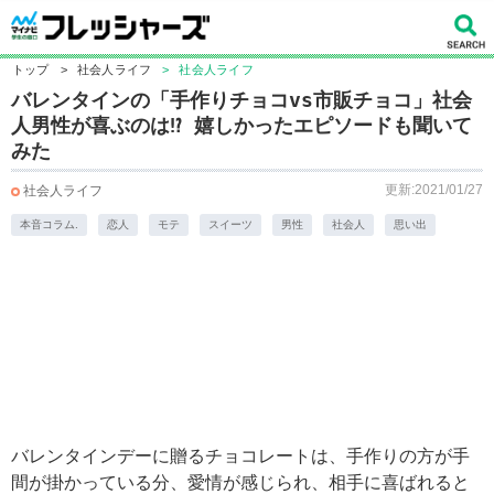
トップ
>
社会人ライフ
>
社会人ライフ
バレンタインの「手作りチョコvs市販チョコ」社会
人男性が喜ぶのは⁉ 嬉しかったエピソードも聞いて
みた
更新:2021/01/27
社会人ライフ
本音コラム.
恋人
モテ
スイーツ
男性
社会人
思い出
バレンタインデーに贈るチョコレートは、手作りの方が手
間が掛かっている分、愛情が感じられ、相手に喜ばれると