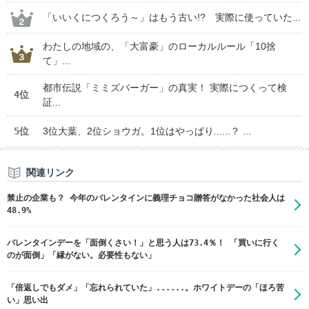
「いいくにつくろう～」はもう古い!? 実際に使っていた...
わたしの地域の、「大富豪」のローカルルール「10捨
て」...
都市伝説「ミミズバーガー」の真実！ 実際につくって検
4位
証...
5位
3位大葉、2位ショウガ。1位はやっぱり......？ ...
関連リンク
禁止の企業も？ 今年のバレンタインに義理チョコ贈答がなかった社会人は
48.9%
バレンタインデーを「面倒くさい！」と思う人は73.4％！ 「買いに行く
のが面倒」「縁がない。必要性もない」
「倍返しでもダメ」「忘れられていた」......。ホワイトデーの「ほろ苦
い」思い出