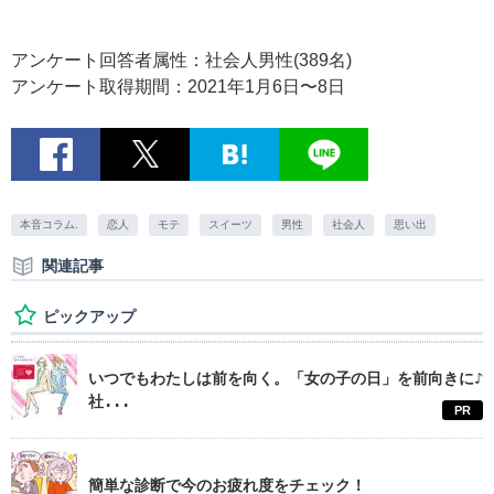
アンケート回答者属性：社会人男性(389名)
アンケート取得期間：2021年1月6日〜8日
本音コラム.
恋人
モテ
スイーツ
男性
社会人
思い出
関連記事
ピックアップ
いつでもわたしは前を向く。「女の子の日」を前向きに♪
社...
PR
簡単な診断で今のお疲れ度をチェック！