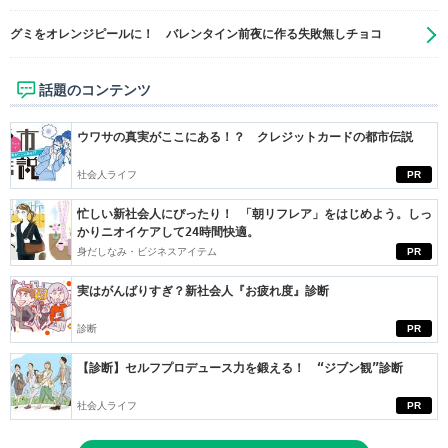
グミをオレンジピールに！ バレンタイン前夜に作る失敗無しチョコ
話題のコンテンツ
ウワサの真実がここにある！？ クレジットカードの都市伝説
社会人ライフ
PR
忙しい新社会人にぴったり！ 「朝リフレア」をはじめよう。しっ
かりニオイケアして24時間快適。
身だしなみ・ビジネスアイテム
PR
実はがんばりすぎ？新社会人『お疲れ度』診断
診断
PR
【診断】セルフプロデュース力を鍛える！ “ジブン観”診断
社会人ライフ
PR