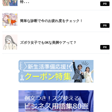
特...
PR
簡単な診断で今のお疲れ度をチェック！
PR
ズボラ女子でもOKな美脚ケアって？
PR