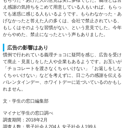
もらった・あげた人の意見は実に多様でした。義理とは言
え感謝の気持ちをこめて用意している人もいれば、もらっ
ても迷惑に感じる人もいるようです。もらわなかった・あ
げなかったと答えた人の多くは、会社で禁止されている、
もしくはそのような習慣がない、という意見でした。今年
からやめた、禁止になったという声もありました。
広告の影響はあり
慣例で行われている義理チョコに疑問を感じ、広告を受け
て廃止・見直しをした人や企業もあるようです。お互いが
「チョコレートを渡さなくちゃいけない」「お返しをしな
くちゃいけない」などを考えずに、日ごろの感謝を伝える
バレンタインデー、ホワイトデーに近づいているのかもし
れません。
文・学生の窓口編集部
マイナビ学生の窓口調べ
調査期間：2018年2月
調査人数：男子社会人204人 女子社会人199人