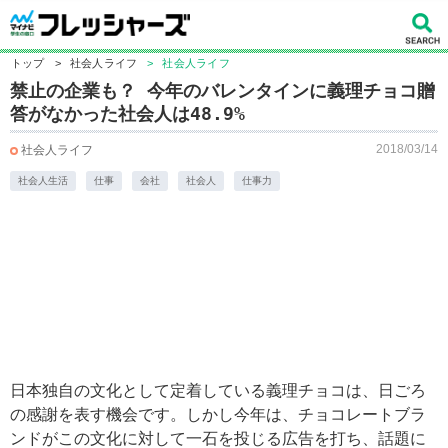
トップ
>
社会人ライフ
>
社会人ライフ
禁止の企業も？ 今年のバレンタインに義理チョコ贈
答がなかった社会人は48.9%
2018/03/14
社会人ライフ
社会人生活
仕事
会社
社会人
仕事力
日本独自の文化として定着している義理チョコは、日ごろ
の感謝を表す機会です。しかし今年は、チョコレートブラ
ンドがこの文化に対して一石を投じる広告を打ち、話題に