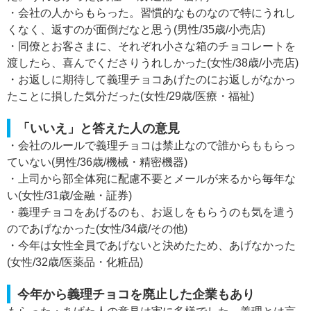
・会社の人からもらった。習慣的なものなので特にうれし
くなく、返すのが面倒だなと思う(男性/35歳/小売店)
・同僚とお客さまに、それぞれ小さな箱のチョコレートを
渡したら、喜んでくださりうれしかった(女性/38歳/小売店)
・お返しに期待して義理チョコあげたのにお返しがなかっ
たことに損した気分だった(女性/29歳/医療・福祉)
「いいえ」と答えた人の意見
・会社のルールで義理チョコは禁止なので誰からももらっ
ていない(男性/36歳/機械・精密機器)
・上司から部全体宛に配慮不要とメールが来るから毎年な
い(女性/31歳/金融・証券)
・義理チョコをあげるのも、お返しをもらうのも気を遣う
のであげなかった(女性/34歳/その他)
・今年は女性全員であげないと決めたため、あげなかった
(女性/32歳/医薬品・化粧品)
今年から義理チョコを廃止した企業もあり