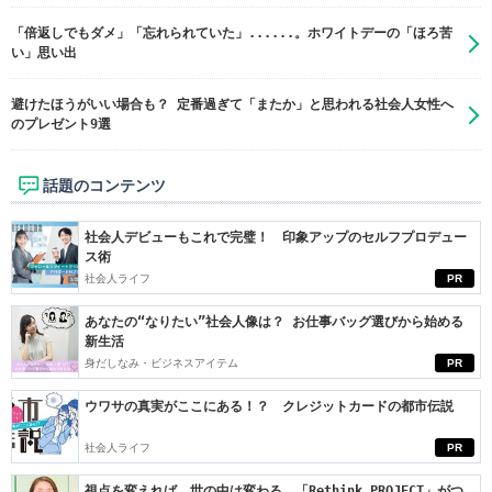
「倍返しでもダメ」「忘れられていた」......。ホワイトデーの「ほろ苦
い」思い出
避けたほうがいい場合も？ 定番過ぎて「またか」と思われる社会人女性へ
のプレゼント9選
話題のコンテンツ
社会人デビューもこれで完璧！ 印象アップのセルフプロデュー
ス術
社会人ライフ
PR
あなたの“なりたい”社会人像は？ お仕事バッグ選びから始める
新生活
身だしなみ・ビジネスアイテム
PR
ウワサの真実がここにある！？ クレジットカードの都市伝説
社会人ライフ
PR
視点を変えれば、世の中は変わる。「Rethink PROJECT」がつ