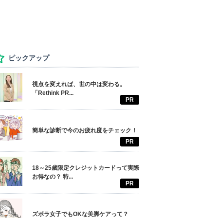
ピックアップ
視点を変えれば、世の中は変わる。
「Rethink PR...
PR
簡単な診断で今のお疲れ度をチェック！
PR
18～25歳限定クレジットカードって実際
お得なの？ 特...
PR
ズボラ女子でもOKな美脚ケアって？