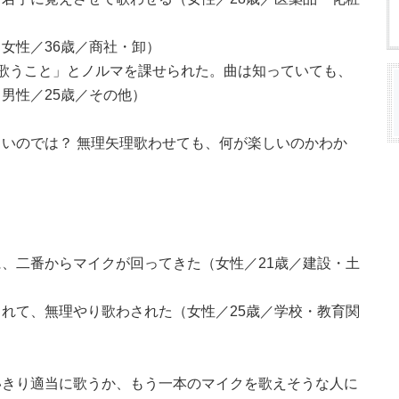
女性／36歳／商社・卸）
歌うこと」とノルマを課せられた。曲は知っていても、
男性／25歳／その他）
いのでは？ 無理矢理歌わせても、何が楽しいのかわか
、二番からマイクが回ってきた（女性／21歳／建設・土
れて、無理やり歌わされた（女性／25歳／学校・教育関
いきり適当に歌うか、もう一本のマイクを歌えそうな人に