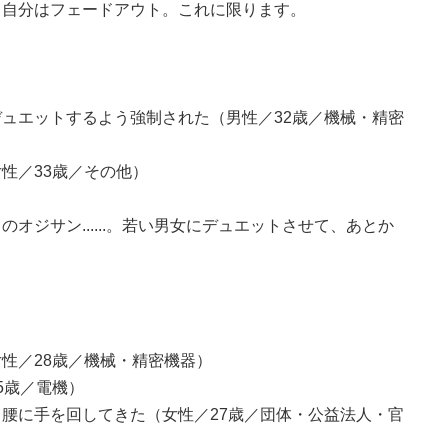
、自分はフェードアウト。これに限ります。
ュエットするよう強制された（男性／32歳／機械・精密
性／33歳／その他）
オジサン......。若い男女にデュエットさせて、あとか
性／28歳／機械・精密機器）
5歳／電機）
腰に手を回してきた（女性／27歳／団体・公益法人・官