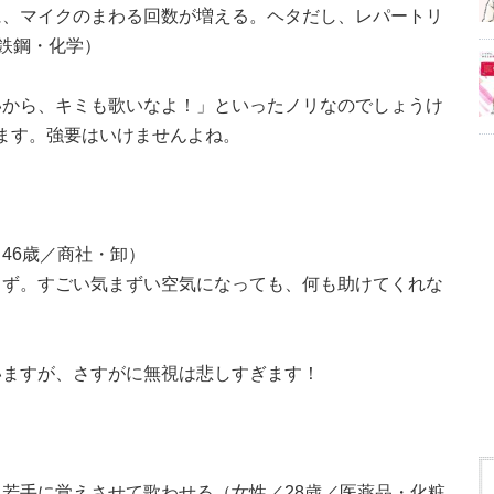
に、マイクのまわる回数が増える。ヘタだし、レパートリ
属・鉄鋼・化学）
いから、キミも歌いなよ！」といったノリなのでしょうけ
もいます。強要はいけませんよね。
46歳／商社・卸）
らず。すごい気まずい空気になっても、何も助けてくれな
）
いますが、さすがに無視は悲しすぎます！
若手に覚えさせて歌わせる（女性／28歳／医薬品・化粧