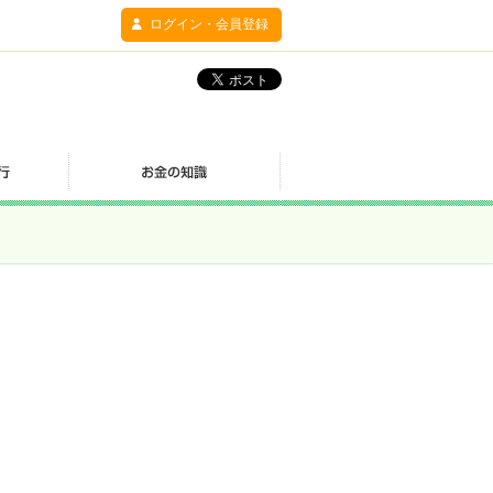
ログイン・会員登録