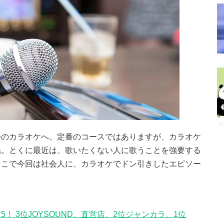
会のカラオケへ。定番のコースではありますが、カラオケ
ね。とくに最近は、歌いたくない人に歌うことを強要する
そこで今回は社会人に、カラオケでドン引きしたエピソー
！ 3位JOYSOUND、直営店、2位ジャンカラ、1位