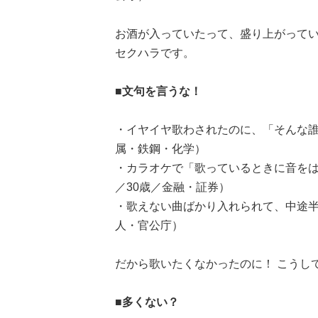
お酒が入っていたって、盛り上がって
セクハラです。
■文句を言うな！
・イヤイヤ歌わされたのに、「そんな誰
属・鉄鋼・化学）
・カラオケで「歌っているときに音を
／30歳／金融・証券）
・歌えない曲ばかり入れられて、中途半
人・官公庁）
だから歌いたくなかったのに！ こうしてカ
■多くない？