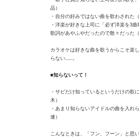
品）
・自分の好みではない曲を歌わされた（
・洋楽が好きな上司に「必ず洋楽を3曲
歌詞があやふやだったので散々だった（
カラオケは好きな曲を歌うからこそ楽し
らない......。
■知らないって！
・サビだけ知っているというだけの歌に
木）
・あまり知らないアイドルの曲を入れら
連）
こんなときは、「フン、フーン」と思