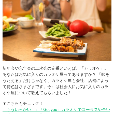
新年会や忘年会の二次会の定番といえば、「カラオケ」。
あなたはお気に入りのカラオケ屋ってありますか？ 「歌を
うたえる」だけじゃなく、カラオケ屋も会社、店舗によっ
て特色はさまざまです。今回は社会人にお気に入りのカラ
オケ屋について教えてもらいました！
▼こちらもチェック！
「もういっかい！」「Get you」カラオケでコーラスや合い