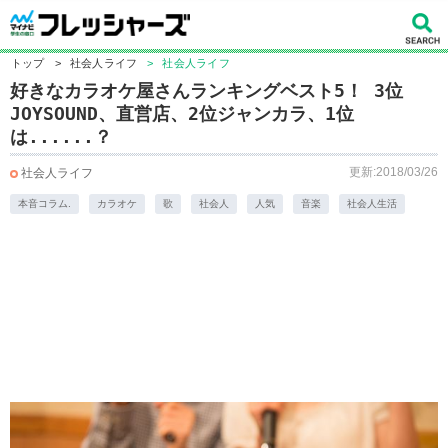
トップ
>
社会人ライフ
>
社会人ライフ
好きなカラオケ屋さんランキングベスト5！ 3位
JOYSOUND、直営店、2位ジャンカラ、1位
は......？
更新:2018/03/26
社会人ライフ
本音コラム.
カラオケ
歌
社会人
人気
音楽
社会人生活