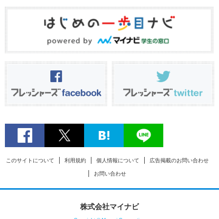
このサイトについて
利用規約
個人情報について
広告掲載のお問い合わせ
お問い合わせ
株式会社マイナビ