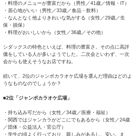
・料理のメニューが豊富だから（男性／41歳／情報・IT）
・居心地がいい（男性／33歳／食品・飲料）
・なんとなく他よりきれいな気がする（女性／29歳／生
保・損保）
・料理がおいしいから（女性／36歳／その他）
シダックスの特色といえば、料理の豊富さ。その点に高評
価をしている人が多いようでした。二次会といわず、一次
会からも使えそうなお店ですね。
続いて、2位のジャンボカラオケ広場を選んだ理由はどのよ
うなものなのでしょうか？
■2位「ジャンボカラオケ広場」
・持ち込み可だから（女性／34歳／医療・福祉）
・関西ではジャンカラがどこにでもあるから（女性／24歳
／団体・公益法人・官公庁）
・学生の頃よく行っており、親しみがあるし、安い。ま