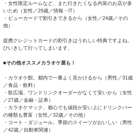
・女性限定ルームなど、また行きたくなる内装のお店が多
いため（女性／29歳／情報・IT）
・ビューカードで割引きできるから（女性／24歳／その
他）
提携クレジットカードの割引きはうれしい特典ですよね。
ひいきして行ってしまいます。
■その他オススメカラオケ屋も！
・カラオケ館。都内で一番よく見かけるから（男性／31歳
／食品・飲料）
・歌広場。ワンドリンクオーダーがなくて安いから（女性
／27歳／金融・証券）
・カラオケマック。都心でも値段が安い上にドリンクバー
の種類も豊富（女性／32歳／その他）
・コート・ダジュール。季節のスイーツがおいしい（男性
／42歳／自動車関連）