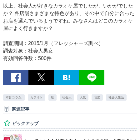
以上、社会人が好きなカラオケ屋でしたが、いかがでした
か？ 各店舗さまざまな特色があり、その中で自分に合った
お店を選んでいるようですね。みなさんはどこのカラオケ
屋によく行きますか？
調査期間：2015/1月（フレッシャーズ調べ）
調査対象：社会人男女
有効回答件数：500件
本音コラム.
カラオケ
歌
社会人
人気
音楽
社会人生活
関連記事
ピックアップ