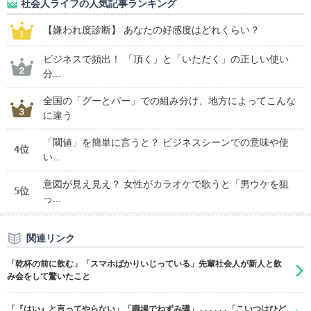
社会人ライフの人気記事ランキング
【嫌われ度診断】 あなたの好感度はどれくらい？
ビジネスで頻出！ 「頂く」と「いただく」の正しい使い
分...
全国の「グーとパー」での組み分け、地方によってこんな
に違う
「閾値」を簡単に言うと？ ビジネスシーンでの意味や使
4位
い...
意図が見え見え？ 女性がカラオケで歌うと「男ウケを狙
5位
っ...
関連リンク
「乾杯の前に飲む」「スマホばかりいじっている」先輩社会人が新人と飲
み会をして驚いたこと
「『はい』と言ってやらない」「職場でねずみ講」......「こいつはひど