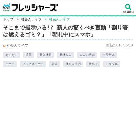
トップ
>
社会人ライフ
>
社会人ライフ
そこまで指示いる!? 新人の驚くべき言動「割り箸
は燃えるゴミ？」「朝礼中にスマホ」
更新:2018/05/18
社会人ライフ
あるある
後輩
新入社員
新社会人
大人の常識
一般常識
マナー
ビジネスマナー
職場
社会人生活
社会人
トラブル