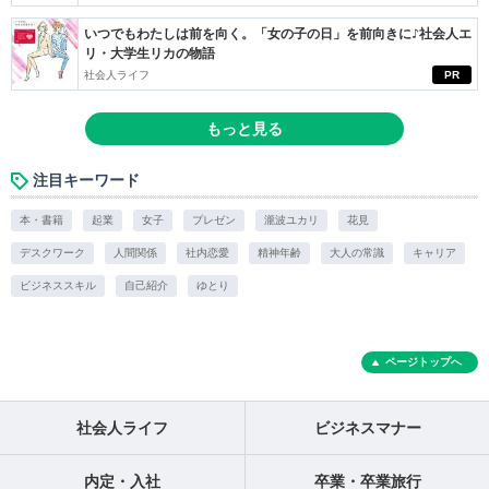
いつでもわたしは前を向く。「女の子の日」を前向きに♪社会人エ
リ・大学生リカの物語
社会人ライフ
PR
もっと見る
注目キーワード
本・書籍
起業
女子
プレゼン
瀧波ユカリ
花見
デスクワーク
人間関係
社内恋愛
精神年齢
大人の常識
キャリア
ビジネススキル
自己紹介
ゆとり
ページトップへ
社会人ライフ
ビジネスマナー
内定・入社
卒業・卒業旅行