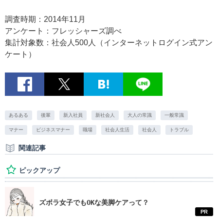
調査時期：2014年11月
アンケート：フレッシャーズ調べ
集計対象数：社会人500人（インターネットログイン式アン
ケート）
あるある
後輩
新入社員
新社会人
大人の常識
一般常識
マナー
ビジネスマナー
職場
社会人生活
社会人
トラブル
関連記事
ピックアップ
ズボラ女子でもOKな美脚ケアって？
PR