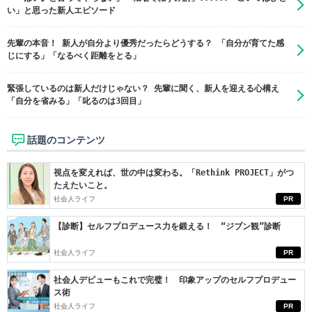
い」と思った新人エピソード
先輩の本音！ 新人が自分より優秀だったらどうする？ 「自分が育てた感
じにする」「なるべく距離をとる」
緊張しているのは新人だけじゃない？ 先輩に聞く、新人を迎える心構え
「自分を省みる」「叱るのは3回目」
話題のコンテンツ
視点を変えれば、世の中は変わる。「Rethink PROJECT」がつ
たえたいこと。
社会人ライフ
PR
【診断】セルフプロデュース力を鍛える！ “ジブン観”診断
社会人ライフ
PR
社会人デビューもこれで完璧！ 印象アップのセルフプロデュー
ス術
社会人ライフ
PR