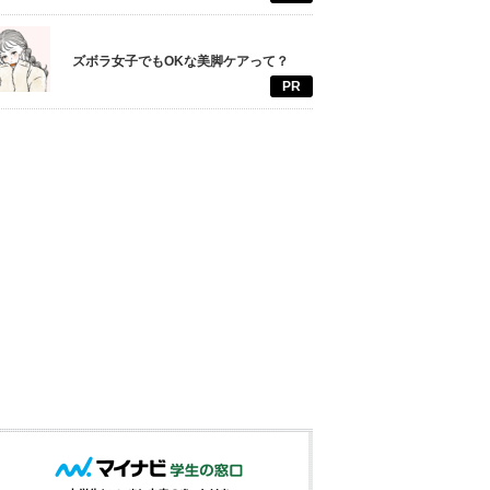
ズボラ女子でもOKな美脚ケアって？
PR