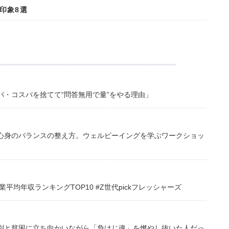
印象8選
・コスパを捨てて“問答無用で量”をやる理由」
心身のバランスの整え方。ウェルビーイングを学ぶワークショッ
均年収ランキングTOP10 #Z世代pickフレッシャーズ
別と貧困に立ち向かいながら「負けじ魂」を燃やし抜いた人だっ