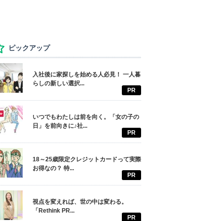
ピックアップ
入社後に家探しを始める人必見！ 一人暮
らしの新しい選択...
PR
いつでもわたしは前を向く。「女の子の
日」を前向きに♪社...
PR
18～25歳限定クレジットカードって実際
お得なの？ 特...
PR
視点を変えれば、世の中は変わる。
「Rethink PR...
PR