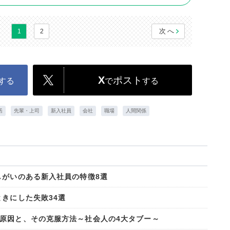
次へ
1
2
X
ポスト
する
で
する
活
先輩・上司
新入社員
会社
職場
人間関係
しがいのある新入社員の特徴8選
きにした失敗34選
原因と、その克服方法～社会人の4大タブー～