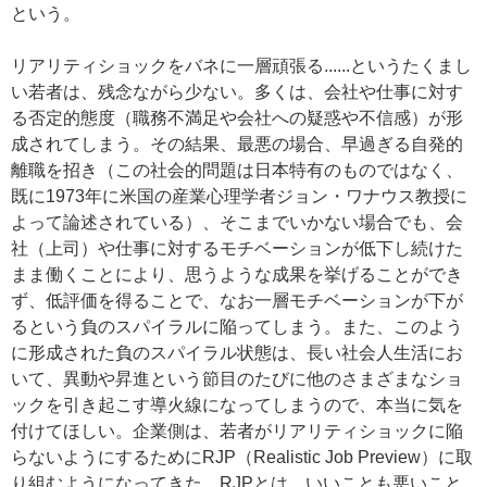
という。
リアリティショックをバネに一層頑張る......というたくまし
い若者は、残念ながら少ない。多くは、会社や仕事に対す
る否定的態度（職務不満足や会社への疑惑や不信感）が形
成されてしまう。その結果、最悪の場合、早過ぎる自発的
離職を招き（この社会的問題は日本特有のものではなく、
既に1973年に米国の産業心理学者ジョン・ワナウス教授に
よって論述されている）、そこまでいかない場合でも、会
社（上司）や仕事に対するモチベーションが低下し続けた
まま働くことにより、思うような成果を挙げることができ
ず、低評価を得ることで、なお一層モチベーションが下が
るという負のスパイラルに陥ってしまう。また、このよう
に形成された負のスパイラル状態は、長い社会人生活にお
いて、異動や昇進という節目のたびに他のさまざまなショ
ックを引き起こす導火線になってしまうので、本当に気を
付けてほしい。企業側は、若者がリアリティショックに陥
らないようにするためにRJP（Realistic Job Preview）に取
り組むようになってきた。RJPとは、いいことも悪いこと