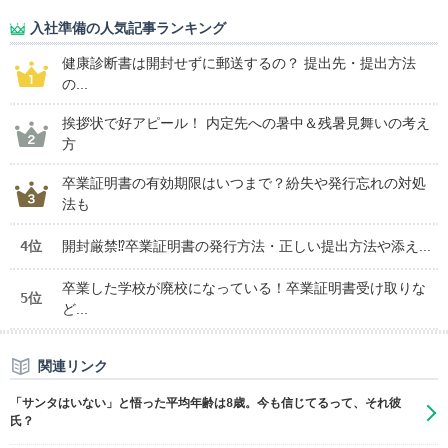
入社準備の人気記事ランキング
健康診断書は開封せずに郵送するの？ 提出先・提出方法
の...
挨拶状で好アピール！ 内定先への暑中＆残暑見舞いの考え
方
卒業証明書の有効期限はいつまで？紛失や発行忘れの対処
法も
4位
開封厳禁⁉卒業証明書の発行方法・正しい提出方法や添え...
卒業した学校が廃校になっている！卒業証明書受け取りな
5位
ど...
関連リンク
「サンタはいない」と悟った平均年齢は8歳。今も信じてるって、それ彼
氏？