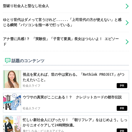
型破り社会人と型なし社会人
ゆとり世代はダメって言うけれど......「上司世代の方が使えない」と感
じる瞬間「パソコンを指一本で打っている」
アナ雪に共感!？ 「実験役」「子育て要員」長女はつらいよ！ エピソー
ド
話題のコンテンツ
視点を変えれば、世の中は変わる。「Rethink PROJECT」がつ
たえたいこと。
社会人ライフ
PR
ウワサの真実がここにある！？ クレジットカードの都市伝説
社会人ライフ
PR
忙しい新社会人にぴったり！ 「朝リフレア」をはじめよう。しっ
かりニオイケアして24時間快適。
身だしなみ・ビジネスアイテム
PR