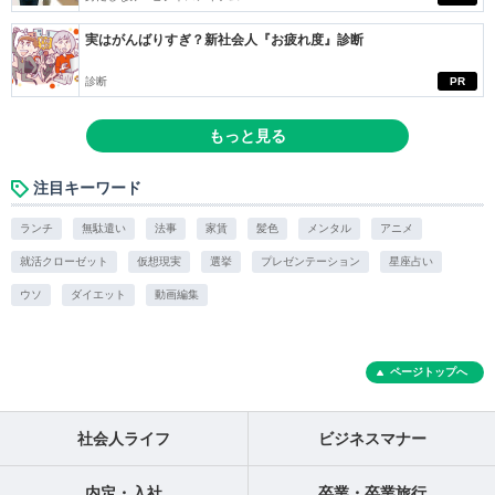
実はがんばりすぎ？新社会人『お疲れ度』診断
診断
PR
もっと見る
注目キーワード
ランチ
無駄遣い
法事
家賃
髪色
メンタル
アニメ
就活クローゼット
仮想現実
選挙
プレゼンテーション
星座占い
ウソ
ダイエット
動画編集
ページトップへ
社会人ライフ
ビジネスマナー
内定・入社
卒業・卒業旅行