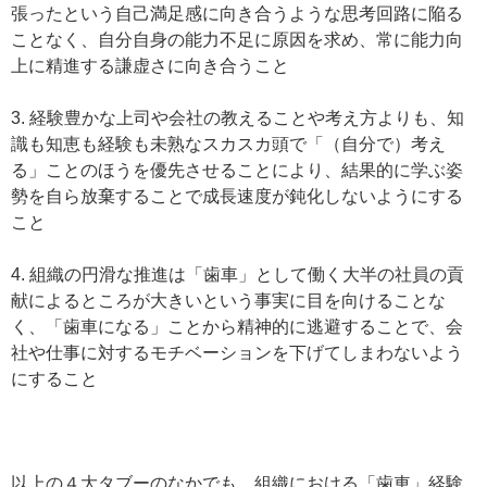
張ったという自己満足感に向き合うような思考回路に陥る
ことなく、自分自身の能力不足に原因を求め、常に能力向
上に精進する謙虚さに向き合うこと
3. 経験豊かな上司や会社の教えることや考え方よりも、知
識も知恵も経験も未熟なスカスカ頭で「（自分で）考え
る」ことのほうを優先させることにより、結果的に学ぶ姿
勢を自ら放棄することで成長速度が鈍化しないようにする
こと
4. 組織の円滑な推進は「歯車」として働く大半の社員の貢
献によるところが大きいという事実に目を向けることな
く、「歯車になる」ことから精神的に逃避することで、会
社や仕事に対するモチベーションを下げてしまわないよう
にすること
以上の４大タブーのなかでも、組織における「歯車」経験