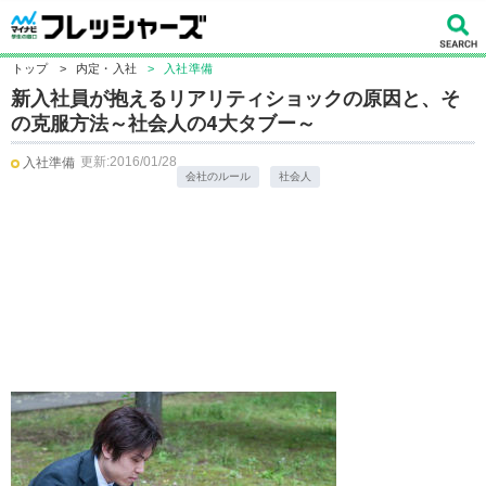
トップ
>
内定・入社
>
入社準備
新入社員が抱えるリアリティショックの原因と、そ
の克服方法～社会人の4大タブー～
更新:2016/01/28
入社準備
会社のルール
社会人