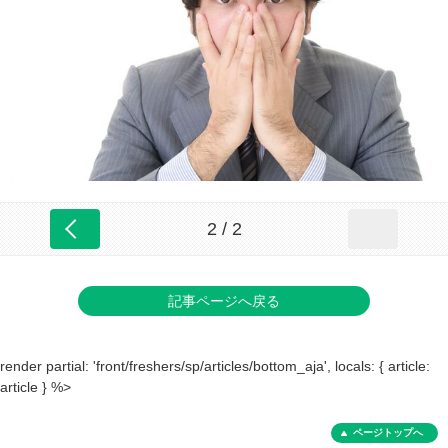
2 / 2
記事ページへ戻る
render partial: 'front/freshers/sp/articles/bottom_aja', locals: { article:
article } %>
ページトップへ