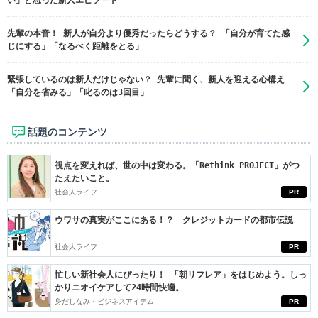
い」と思った新人エピソード
先輩の本音！ 新人が自分より優秀だったらどうする？ 「自分が育てた感
じにする」「なるべく距離をとる」
緊張しているのは新人だけじゃない？ 先輩に聞く、新人を迎える心構え
「自分を省みる」「叱るのは3回目」
話題のコンテンツ
視点を変えれば、世の中は変わる。「Rethink PROJECT」がつ
たえたいこと。
社会人ライフ
PR
ウワサの真実がここにある！？ クレジットカードの都市伝説
社会人ライフ
PR
忙しい新社会人にぴったり！ 「朝リフレア」をはじめよう。しっ
かりニオイケアして24時間快適。
身だしなみ・ビジネスアイテム
PR