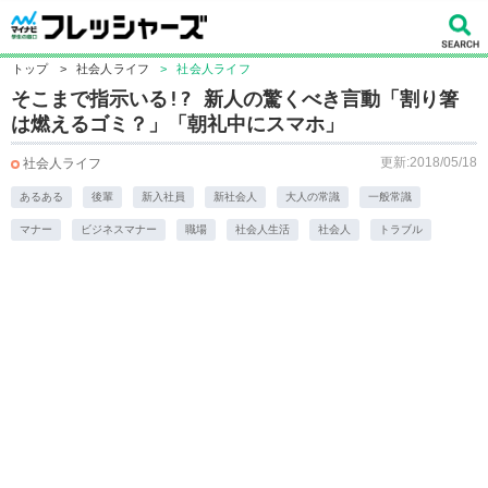
トップ
>
社会人ライフ
>
社会人ライフ
そこまで指示いる!? 新人の驚くべき言動「割り箸
は燃えるゴミ？」「朝礼中にスマホ」
更新:2018/05/18
社会人ライフ
あるある
後輩
新入社員
新社会人
大人の常識
一般常識
マナー
ビジネスマナー
職場
社会人生活
社会人
トラブル