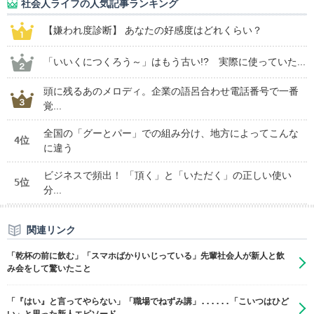
社会人ライフの人気記事ランキング
【嫌われ度診断】 あなたの好感度はどれくらい？
「いいくにつくろう～」はもう古い!? 実際に使っていた...
頭に残るあのメロディ。企業の語呂合わせ電話番号で一番
覚...
全国の「グーとパー」での組み分け、地方によってこんな
4位
に違う
ビジネスで頻出！ 「頂く」と「いただく」の正しい使い
5位
分...
関連リンク
「乾杯の前に飲む」「スマホばかりいじっている」先輩社会人が新人と飲
み会をして驚いたこと
「『はい』と言ってやらない」「職場でねずみ講」......「こいつはひど