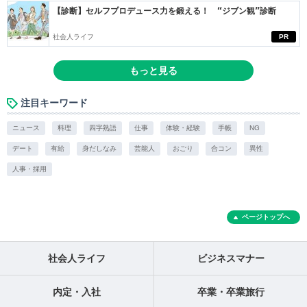
【診断】セルフプロデュース力を鍛える！ “ジブン観”診断
社会人ライフ
PR
もっと見る
注目キーワード
ニュース
料理
四字熟語
仕事
体験・経験
手帳
NG
デート
有給
身だしなみ
芸能人
おごり
合コン
異性
人事・採用
ページトップへ
社会人ライフ
ビジネスマナー
内定・入社
卒業・卒業旅行