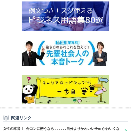
関連リンク
女性の本音！ 合コンに誘うなら......自分よりかわいい子orかわいくな