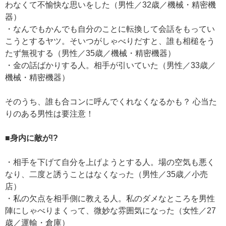
わなくて不愉快な思いをした（男性／32歳／機械・精密機
器）
・なんでもかんでも自分のことに転換して会話をもってい
こうとするヤツ。そいつがしゃべりだすと、誰も相槌をう
たず無視する（男性／35歳／機械・精密機器）
・金の話ばかりする人。相手が引いていた（男性／33歳／
機械・精密機器）
そのうち、誰も合コンに呼んでくれなくなるかも？ 心当た
りのある男性は要注意！
■身内に敵が!?
・相手を下げて自分を上げようとする人。場の空気も悪く
なり、二度と誘うことはなくなった（男性／35歳／小売
店）
・私の欠点を相手側に教える人。私のダメなところを男性
陣にしゃべりまくって、微妙な雰囲気になった（女性／27
歳／運輸・倉庫）