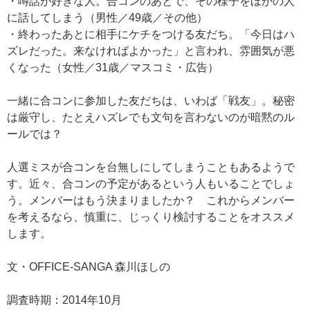
・噂話が好きな人。合コンのあとで、その様子をほかの人
に話してしまう（男性／49歳／その他）
・終わったあとに相手にケチをつける友だち。「今日はハ
ズレだった。来なければよかった」と言われ、雰囲気が悪
くなった（女性／31歳／マスコミ・広告）
一緒に合コンに参加した友だちは、いわば「戦友」。秘密
は厳守し、たとえハズレでも文句を言わないのが暗黙のル
ールでは？
人選ミスが合コンを台無しにしてしまうこともあるようで
す。近々、合コンの予定があるという人もいることでしょ
う。メンバーはもう決まりましたか？ これからメンバー
を考えるなら、慎重に、じっくり検討することをオススメ
します。
文・OFFICE-SANGA 森川ほしの
調査時期：2014年10月