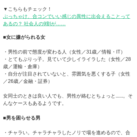
▼こちらもチェック！
ぶっちゃけ、合コンでいい感じの異性に出会えることって
あるの？ 社会人の9割が……
■女に嫌がられる女
・男性の前で態度が変わる人（女性／31歳／情報・IT）
・とてもぶりっ子。見ていて少しイライラした（女性／28
歳／運輸・倉庫）
・自分が注目されていないと、雰囲気を悪くする子（女性
／26歳／金融・証券）
女同士のときは良い人でも、男性が絡むとちょっと......。そ
んなケースもあるようです。
■男を困らせる男
・チャラい。チャラチャラしたノリで場を進めるので、合