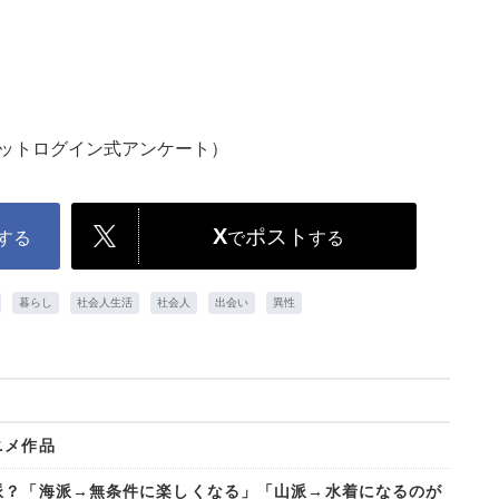
ネットログイン式アンケート）
X
ポスト
する
で
する
暮らし
社会人生活
社会人
出会い
異性
ニメ作品
派？「海派→無条件に楽しくなる」「山派→水着になるのが