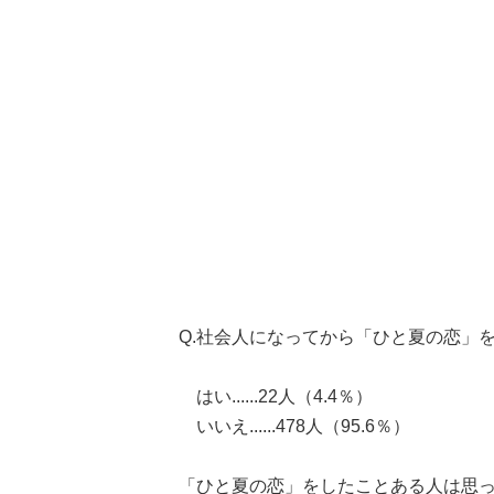
Q.社会人になってから「ひと夏の恋」
はい......22人（4.4％）
いいえ......478人（95.6％）
「ひと夏の恋」をしたことある人は思