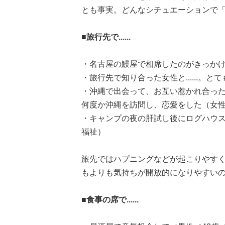
とも事実。どんなシチュエーションで
■旅行先で......
・名古屋の鰻屋で相席したのがきっかけ
・旅行先で知り合った女性と......。
・沖縄で出会って、お互い惹かれ合っ
何度か沖縄を訪問し、恋愛をした（女性
・キャンプの夜の肝試し後にログハウスで2
福祉）
旅先ではハプニングなどが起こりやす
もよりも気持ちが開放的になりやすい
■食事の席で......