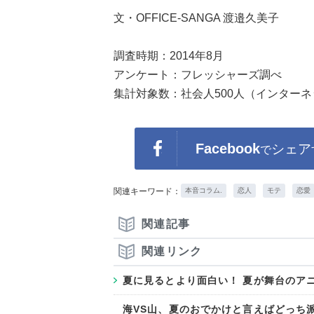
文・OFFICE-SANGA 渡邉久美子
調査時期：2014年8月
アンケート：フレッシャーズ調べ
集計対象数：社会人500人（インター
Facebook
シェア
で
関連キーワード：
本音コラム.
恋人
モテ
恋愛
関連記事
関連リンク
夏に見るとより面白い！ 夏が舞台のア
海VS山、夏のおでかけと言えばどっち