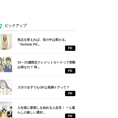
ピックアップ
視点を変えれば、世の中は変わる。
「Rethink PR...
PR
18～25歳限定クレジットカードって実際
お得なの？ 特...
PR
ズボラ女子でもOKな美脚ケアって？
PR
入社後に家探しを始める人必見！ 一人暮
らしの新しい選択...
PR