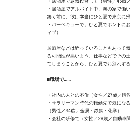
・居酒屋で意気投合して（男性／43歳
・居酒屋でアルバイト中、海の家で働
築く前に、彼は本当にひと夏で東京に帰
・バーベキューで。ひと夏でホントにお
ィブ）
居酒屋などは酔っていることもあって
る可能性が高いよう。仕事などでその
てしまうことから、ひと夏でお別れす
■職場で......
・社内の人との不倫（女性／27歳／情報
・サラリーマン時代の転勤先で気にな
（男性／34歳／金属・鉄鋼・化学）
・会社の研修で（女性／28歳／自動車