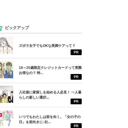
ピックアップ
ズボラ女子でもOKな美脚ケアって？
PR
18～25歳限定クレジットカードって実際
お得なの？ 特...
PR
入社後に家探しを始める人必見！ 一人暮
らしの新しい選択...
PR
いつでもわたしは前を向く。「女の子の
日」を前向きに♪社...
PR