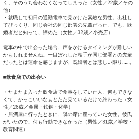
く、そのうち会わなくなってしまった（女性／22歳／その
他）
・就職して初日の通勤電車で見かけた素敵な男性。出社し
てびっくり、同じ会社の同じ部署の先輩だった。でも、既
婚者だと知って、諦めた（女性／32歳／小売店）
電車の中で出会った場合、声をかけるタイミングが難しい
かもしれませんね。一目ぼれした相手が同じ部署との先輩
だったとは運命を感じますが、既婚者とは悲しい限り......。
■飲食店での出会い
・たまたま入った飲食店で食事をしていた人。何もできな
くて、かっこいいなぁとただ見ているだけで終わった（女
性／28歳／金属・鉄鋼・化学）
・居酒屋に行ったときに、隣の席に座っていた女性。彼氏
がいたので、何も行動できなかった（男性／31歳／学校・
教育関連）