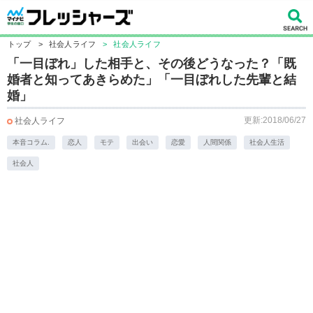
トップ
>
社会人ライフ
>
社会人ライフ
「一目ぼれ」した相手と、その後どうなった？「既
婚者と知ってあきらめた」「一目ぼれした先輩と結
婚」
更新:2018/06/27
社会人ライフ
本音コラム.
恋人
モテ
出会い
恋愛
人間関係
社会人生活
社会人