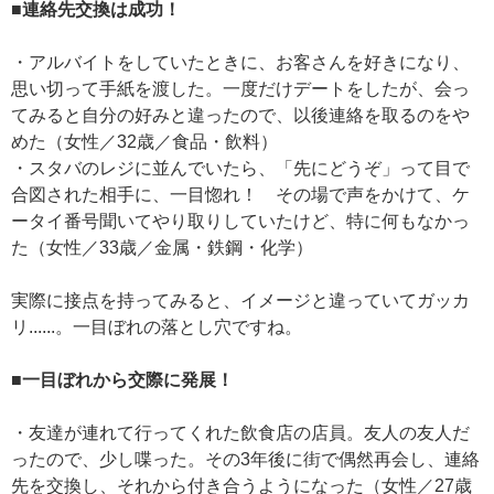
■連絡先交換は成功！
・アルバイトをしていたときに、お客さんを好きになり、
思い切って手紙を渡した。一度だけデートをしたが、会っ
てみると自分の好みと違ったので、以後連絡を取るのをや
めた（女性／32歳／食品・飲料）
・スタバのレジに並んでいたら、「先にどうぞ」って目で
合図された相手に、一目惚れ！ その場で声をかけて、ケ
ータイ番号聞いてやり取りしていたけど、特に何もなかっ
た（女性／33歳／金属・鉄鋼・化学）
実際に接点を持ってみると、イメージと違っていてガッカ
リ......。一目ぼれの落とし穴ですね。
■一目ぼれから交際に発展！
・友達が連れて行ってくれた飲食店の店員。友人の友人だ
ったので、少し喋った。その3年後に街で偶然再会し、連絡
先を交換し、それから付き合うようになった（女性／27歳