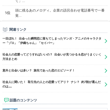
て」...
頭に残るあのメロディ。企業の語呂合わせ電話番号で一番
5位
覚...
関連リンク
一目ぼれ！ 出会った瞬間恋に落ちてしまったマンガ・アニメのキャラクタ
ー「ゾロ」「伊織ちゃん」「セイバー」
社会人の恋愛ってどうすればいいの？ 出会いが見つかる＆恋がうまくいく
方法まとめ
意外と出会いは多い？ 旅先であった恋のエピソード！
社会人に聞いた！ 取引先の人との恋愛ってアリ？ ナシ？ 約7割が選んだ
のは……
話題のコンテンツ