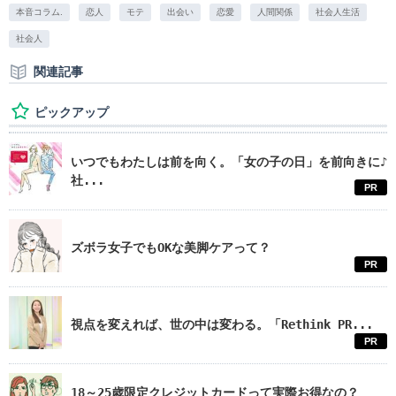
本音コラム.
恋人
モテ
出会い
恋愛
人間関係
社会人生活
社会人
関連記事
ピックアップ
いつでもわたしは前を向く。「女の子の日」を前向きに♪
社...
PR
ズボラ女子でもOKな美脚ケアって？
PR
視点を変えれば、世の中は変わる。「Rethink PR...
PR
18～25歳限定クレジットカードって実際お得なの？