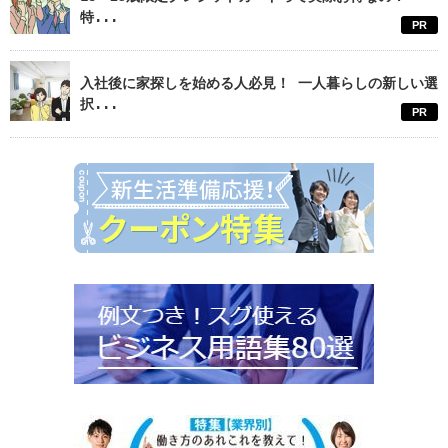
特...
PR
入社後に家探しを始める人必見！ 一人暮らしの新しい選
択...
PR