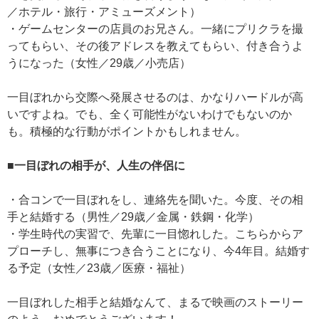
／ホテル・旅行・アミューズメント）
・ゲームセンターの店員のお兄さん。一緒にプリクラを撮
ってもらい、その後アドレスを教えてもらい、付き合うよ
うになった（女性／29歳／小売店）
一目ぼれから交際へ発展させるのは、かなりハードルが高
いですよね。でも、全く可能性がないわけでもないのか
も。積極的な行動がポイントかもしれません。
■一目ぼれの相手が、人生の伴侶に
・合コンで一目ぼれをし、連絡先を聞いた。今度、その相
手と結婚する（男性／29歳／金属・鉄鋼・化学）
・学生時代の実習で、先輩に一目惚れした。こちらからア
プローチし、無事につき合うことになり、今4年目。結婚す
る予定（女性／23歳／医療・福祉）
一目ぼれした相手と結婚なんて、まるで映画のストーリー