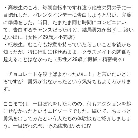
・高校生のころ、毎朝自転車ですれ違う他校の男の子に一
目惚れした。バレンタインデーに告白しようと思い、完璧
に準備をした。当日、たまたま同じ時間にコンビニにい
て、告白するチャンスだったけど、結局勇気が出ず......淡い
思い出に（女性／29歳／小売店）
・転校生。むこうも好意を持っていたらしいことを後から
知ったが、特に行動に移せぬまま、クラスメイトの関係を
超えることはなかった（男性／29歳／機械・精密機器）
「チョコレートを渡せばよかったのに！」と言いたいとこ
ろですが、勇気が出なかったという気持ちもよくわかりま
す。
ここまでは、一目ぼれをしたものの、何もアクションを起
こせなかったというエピソードでした。続いて、ちょっと
勇気を出してみたという人たちの体験談もご紹介しましょ
う。一目ぼれの恋、その結末はいかに!?