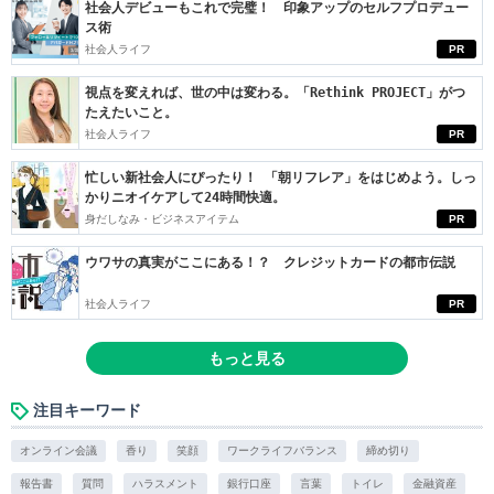
社会人デビューもこれで完璧！ 印象アップのセルフプロデュー
ス術
社会人ライフ
PR
視点を変えれば、世の中は変わる。「Rethink PROJECT」がつ
たえたいこと。
社会人ライフ
PR
忙しい新社会人にぴったり！ 「朝リフレア」をはじめよう。しっ
かりニオイケアして24時間快適。
身だしなみ・ビジネスアイテム
PR
ウワサの真実がここにある！？ クレジットカードの都市伝説
社会人ライフ
PR
もっと見る
注目キーワード
オンライン会議
香り
笑顔
ワークライフバランス
締め切り
報告書
質問
ハラスメント
銀行口座
言葉
トイレ
金融資産