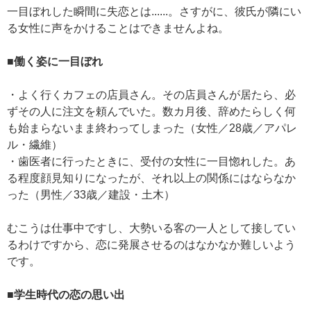
一目ぼれした瞬間に失恋とは......。さすがに、彼氏が隣にい
る女性に声をかけることはできませんよね。
■働く姿に一目ぼれ
・よく行くカフェの店員さん。その店員さんが居たら、必
ずその人に注文を頼んでいた。数カ月後、辞めたらしく何
も始まらないまま終わってしまった（女性／28歳／アパレ
ル・繊維）
・歯医者に行ったときに、受付の女性に一目惚れした。あ
る程度顔見知りになったが、それ以上の関係にはならなか
った（男性／33歳／建設・土木）
むこうは仕事中ですし、大勢いる客の一人として接してい
るわけですから、恋に発展させるのはなかなか難しいよう
です。
■学生時代の恋の思い出