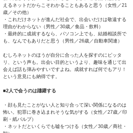
えるネットだからこそわかることもあると思う（女性／21
歳／その他）
・これだけネットが進んだ社会で、出会いだけは敬遠する
理由がわからない（男性／30歳／食品・飲料）
・最終的に成就するなら、パソコン上でも、結婚相談所で
も、なんでもありだと思う（男性／26歳／自動車関連）
むしろネットのほうが自分に合った人を探すのにピッタ
リ、という声も。出会い目的というより、趣味を通じて出
会えば話も弾みやすいですよね。成就すれば何でもアリ！
という意見にも納得です。
■2人で会うのは躊躇する
・顔も見たことがない人と知り合って深い関係になるのは
怖い。犯罪に巻き込まれそうな気がする（女性／27歳／印
刷・紙パルプ）
・ネットだといくらでも嘘をつける（女性／30歳／商社・