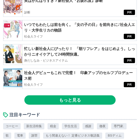
実はがんばりすぎ？新社会人『お疲れ度』診断
診断
PR
いつでもわたしは前を向く。「女の子の日」を前向きに♪社会人エ
リ・大学生リカの物語
社会人ライフ
PR
忙しい新社会人にぴったり！ 「朝リフレア」をはじめよう。しっ
かりニオイケアして24時間快適。
身だしなみ・ビジネスアイテム
PR
社会人デビューもこれで完璧！ 印象アップのセルフプロデュー
ス術
社会人ライフ
PR
もっと見る
注目キーワード
コーヒー
新生活特集
税金
学生生活
感謝
徹夜
専門家.
歌
電車
謝罪
もう間違えない！ 定番ビジネス敬語集
BSディム