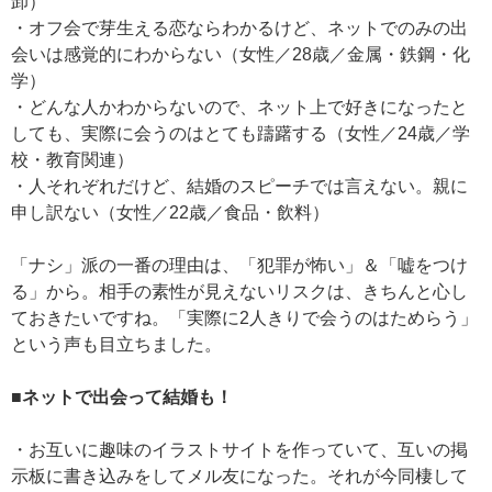
卸）
・オフ会で芽生える恋ならわかるけど、ネットでのみの出
会いは感覚的にわからない（女性／28歳／金属・鉄鋼・化
学）
・どんな人かわからないので、ネット上で好きになったと
しても、実際に会うのはとても躊躇する（女性／24歳／学
校・教育関連）
・人それぞれだけど、結婚のスピーチでは言えない。親に
申し訳ない（女性／22歳／食品・飲料）
「ナシ」派の一番の理由は、「犯罪が怖い」＆「嘘をつけ
る」から。相手の素性が見えないリスクは、きちんと心し
ておきたいですね。「実際に2人きりで会うのはためらう」
という声も目立ちました。
■ネットで出会って結婚も！
・お互いに趣味のイラストサイトを作っていて、互いの掲
示板に書き込みをしてメル友になった。それが今同棲して