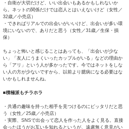
・自衛が大切だけど、いい出会いもあるかもしれないか
ら。ネットの関係だけでは恋人とはいえないけど（女性／
32歳／小売店）
・できればリアルでの出会いがいいけど、出会いが多い環
境にいないので、ありだと思う（女性／31歳／生保・損
保）
ちょっと怖いと感じることはあっても、「出会いが少な
い」「友人にうまくいったカップルがいる」などの理由か
ら「アリ」という人が多かったです。今ではネットをしな
い人の方が少ないですから、以前より臆病になる必要はな
いかもしれませんね。
■積極派もチラホラ
・共通の趣味を持った相手を見つけるのにピッタリだと思
う（女性／25歳／小売店）
・実際、SNSで出会って恋人を作った人をよく見る。直接
会ったほうがお互いを知れるというが、遠慮無く意見がい