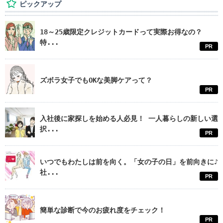
ピックアップ
18～25歳限定クレジットカードって実際お得なの？
特...
PR
ズボラ女子でもOKな美脚ケアって？
PR
入社後に家探しを始める人必見！ 一人暮らしの新しい選
択...
PR
いつでもわたしは前を向く。「女の子の日」を前向きに♪
社...
PR
簡単な診断で今のお疲れ度をチェック！
PR