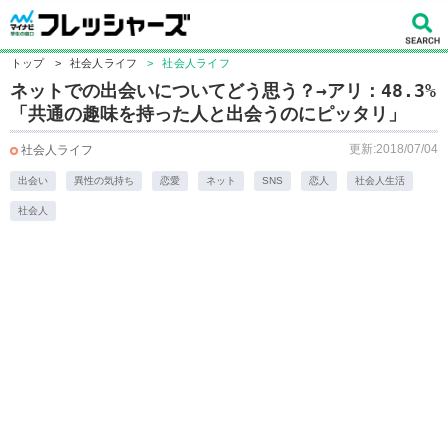
トップ
>
社会人ライフ
>
社会人ライフ
ネットでの出会いについてどう思う？→アリ：48.3%
「共通の趣味を持った人と出会うのにピッタリ」
更新:2018/07/04
社会人ライフ
出会い
異性の気持ち
恋愛
ネット
SNS
恋人
社会人生活
社会人