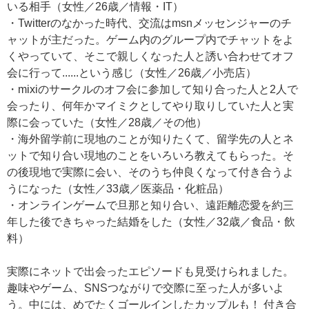
いる相手（女性／26歳／情報・IT）
・Twitterのなかった時代、交流はmsnメッセンジャーのチ
ャットが主だった。ゲーム内のグループ内でチャットをよ
くやっていて、そこで親しくなった人と誘い合わせてオフ
会に行って......という感じ（女性／26歳／小売店）
・mixiのサークルのオフ会に参加して知り合った人と2人で
会ったり、何年かマイミクとしてやり取りしていた人と実
際に会っていた（女性／28歳／その他）
・海外留学前に現地のことが知りたくて、留学先の人とネ
ットで知り合い現地のことをいろいろ教えてもらった。そ
の後現地で実際に会い、そのうち仲良くなって付き合うよ
うになった（女性／33歳／医薬品・化粧品）
・オンラインゲームで旦那と知り合い、遠距離恋愛を約三
年した後できちゃった結婚をした（女性／32歳／食品・飲
料）
実際にネットで出会ったエピソードも見受けられました。
趣味やゲーム、SNSつながりで交際に至った人が多いよ
う。中には、めでたくゴールインしたカップルも！ 付き合