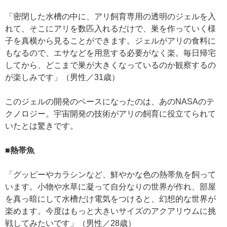
「密閉した水槽の中に、アリ飼育専用の透明のジェルを入
れて、そこにアリを数匹入れるだけで、巣を作っていく様
子を真横から見ることができます。ジェルがアリの食料に
もなるので、エサなどを用意する必要がなく楽。毎日帰宅
してから、どこまで巣が大きくなっているのか観察するの
が楽しみです」（男性／31歳）
このジェルの開発のベースになったのは、あのNASAのテ
クノロジー。宇宙開発の技術がアリの飼育に役立てられて
いたとは驚きです。
■熱帯魚
「グッピーやカラシンなど、鮮やかな色の熱帯魚を飼って
います。小物や水草に凝って自分なりの世界が作れ、部屋
を真っ暗にして水槽だけ電気をつけると、幻想的な世界が
楽めます。今度はもっと大きいサイズのアクアリウムに挑
戦してみたいです」（男性／28歳）