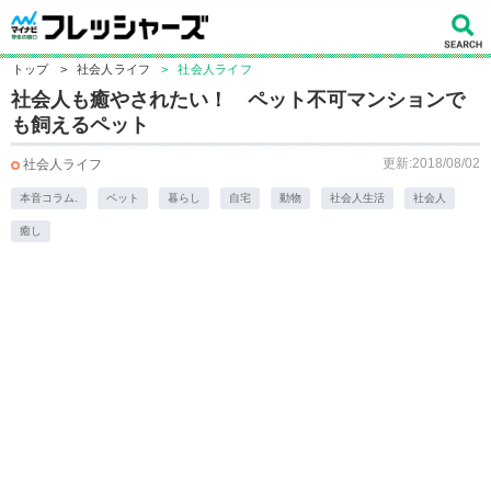
トップ
>
社会人ライフ
>
社会人ライフ
社会人も癒やされたい！ ペット不可マンションで
も飼えるペット
更新:2018/08/02
社会人ライフ
本音コラム.
ペット
暮らし
自宅
動物
社会人生活
社会人
癒し