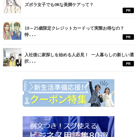
ズボラ女子でもOKな美脚ケアって？
PR
18～25歳限定クレジットカードって実際お得なの？
特...
PR
入社後に家探しを始める人必見！ 一人暮らしの新しい選
択...
PR