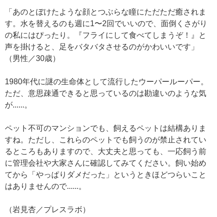
「あのとぼけたような顔とつぶらな瞳にただただ癒されま
す。水を替えるのも週に1〜2回でいいので、面倒くさがり
の私にはぴったり。『フライにして食べてしまうぞ！』と
声を掛けると、足をバタバタさせるのがかわいいです」
（男性／30歳）
1980年代に謎の生命体として流行したウーパールーパー。
ただ、意思疎通できると思っているのは勘違いのような気
が......。
ペット不可のマンションでも、飼えるペットは結構ありま
すね。ただし、これらのペットでも飼うのが禁止されてい
るところもありますので、大丈夫と思っても、一応飼う前
に管理会社や大家さんに確認してみてください。飼い始め
てから「やっぱりダメだった」というときほどつらいこと
はありませんので......。
（岩見杏／プレスラボ）