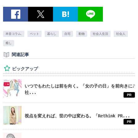
本音コラム.
ペット
暮らし
自宅
動物
社会人生活
社会人
癒し
関連記事
ピックアップ
いつでもわたしは前を向く。「女の子の日」を前向きに♪
社...
PR
視点を変えれば、世の中は変わる。「Rethink PR...
PR