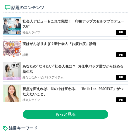
話題のコンテンツ
社会人デビューもこれで完璧！ 印象アップのセルフプロデュー
ス術
社会人ライフ
PR
実はがんばりすぎ？新社会人『お疲れ度』診断
診断
PR
あなたの“なりたい”社会人像は？ お仕事バッグ選びから始める
新生活
身だしなみ・ビジネスアイテム
PR
視点を変えれば、世の中は変わる。「Rethink PROJECT」がつ
たえたいこと。
社会人ライフ
PR
もっと見る
注目キーワード