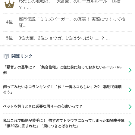
わたしの地域の、「大富豪」のローカルルール「10捨
て」...
都市伝説「ミミズバーガー」の真実！ 実際につくって検
4位
証...
5位
3位大葉、2位ショウガ。1位はやっぱり......？ ...
関連リンク
「騒音」の基準は？ 「集合住宅」に住む前に知っておきたいルール・NG
例
飼ってみたいネコランキング！ 1位「一番ネコらしい」2位「聡明で繊細
そう」
ペットを飼うときに必要な周りへの心遣いって？
私はこれで動物が苦手に！ 怖すぎてトラウマになってしまった動物事件簿
「猿20匹に囲まれた」「鹿につきとばされた」