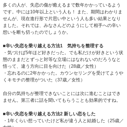
多くの人が、失恋の傷が癒えるまで数年かかっているよう
です。中には10年以上という人も！ また、期間はわかりま
せんが、現在進行形で片思い中という人も多い結果となり
ました。それでは、みなさんどのようにして相手への辛い
想いを断ち切ったのでしょうか。
■辛い失恋を乗り越える方法1 気持ちを整理する
・気づけば5年ほど好きだった。でも私だけが好きという状
態のままだとずっと対等な立場にはなれないのだろうなと
悟って、違う方向に目を向けた（28歳／女性）
・忘れるのに2年かかった。カウンセリングを受けてようや
くキモチの整理がついた（37歳／女性）
自分の気持ちが整理できないことには次に進むことはでき
ません。第三者に話を聞いてもらうことも効果的ですね。
■辛い失恋を乗り越える方法2
新しい恋をした
・1年くらい想っていたけど私が違う人と結婚した（25歳／