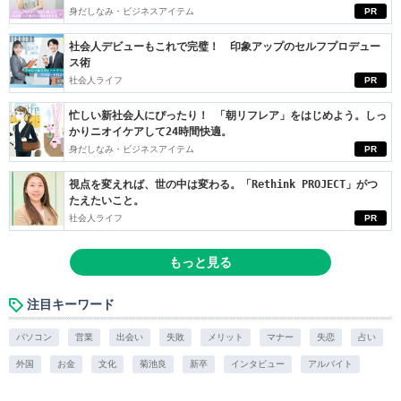
身だしなみ・ビジネスアイテム
PR
社会人デビューもこれで完璧！ 印象アップのセルフプロデュー
ス術
社会人ライフ
PR
忙しい新社会人にぴったり！ 「朝リフレア」をはじめよう。しっ
かりニオイケアして24時間快適。
身だしなみ・ビジネスアイテム
PR
視点を変えれば、世の中は変わる。「Rethink PROJECT」がつ
たえたいこと。
社会人ライフ
PR
もっと見る
注目キーワード
パソコン
営業
出会い
失敗
メリット
マナー
失恋
占い
外国
お金
文化
菊池良
新卒
インタビュー
アルバイト