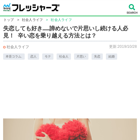
トップ
>
社会人ライフ
>
社会人ライフ
失恋しても好き……諦めないで片思いし続ける人必
見！ 辛い恋を乗り越える方法とは？
更新:2019/10/28
社会人ライフ
本音コラム.
恋人
モテ
社会人
片思い
失恋
結婚