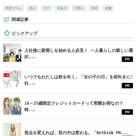
本音コラム.
恋人
モテ
社会人
片思い
失恋
結婚
関連記事
ピックアップ
入社後に家探しを始める人必見！ 一人暮らしの新しい選
択...
PR
いつでもわたしは前を向く。「女の子の日」を前向きに♪
社...
PR
18～25歳限定クレジットカードって実際お得なの？
特...
PR
視点を変えれば、世の中は変わる。「Rethink PR...