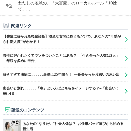
わたしの地域の、「大富豪」のローカルルール「10捨
5位
て」...
関連リンク
【先輩に好かれる後輩診断】簡単な質問に答えるだけで、あなたの“可愛が
られ新人度”がわかる！
異性に好かれたくてウソをついたことはある？ 「付き合った人数は2人」
「年収を多めに申告」
好きすぎて臆病に......最長は25年間も！ 一番長かった片思いの思い出
出会いと別れ......「春」といえばどちらをイメージする？→「出会い：
66.4％」
話題のコンテンツ
あなたの“なりたい”社会人像は？ お仕事バッグ選びから始める
新生活