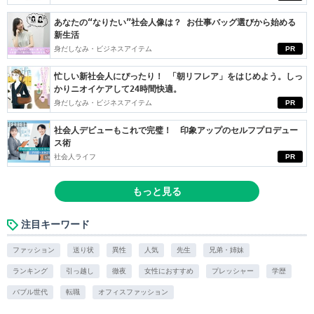
あなたの“なりたい”社会人像は？ お仕事バッグ選びから始める
新生活
身だしなみ・ビジネスアイテム
PR
忙しい新社会人にぴったり！ 「朝リフレア」をはじめよう。しっ
かりニオイケアして24時間快適。
身だしなみ・ビジネスアイテム
PR
社会人デビューもこれで完璧！ 印象アップのセルフプロデュー
ス術
社会人ライフ
PR
もっと見る
注目キーワード
ファッション
送り状
異性
人気
先生
兄弟・姉妹
ランキング
引っ越し
徹夜
女性におすすめ
プレッシャー
学歴
バブル世代
転職
オフィスファッション