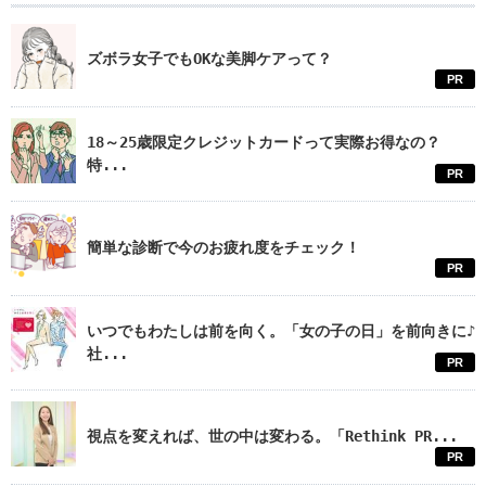
ズボラ女子でもOKな美脚ケアって？
PR
18～25歳限定クレジットカードって実際お得なの？
特...
PR
簡単な診断で今のお疲れ度をチェック！
PR
いつでもわたしは前を向く。「女の子の日」を前向きに♪
社...
PR
視点を変えれば、世の中は変わる。「Rethink PR...
PR