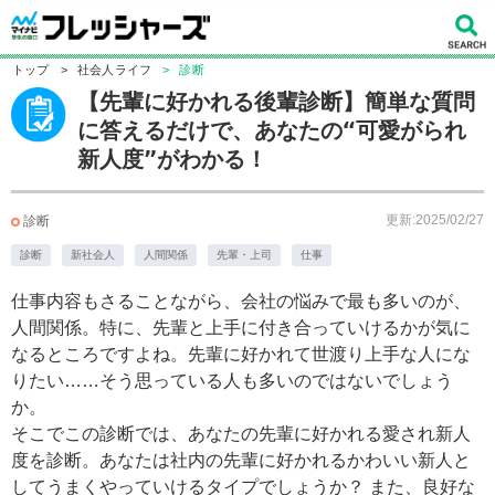
トップ
>
社会人ライフ
>
診断
【先輩に好かれる後輩診断】簡単な質問
に答えるだけで、あなたの“可愛がられ
新人度”がわかる！
更新:2025/02/27
診断
診断
新社会人
人間関係
先輩・上司
仕事
仕事内容もさることながら、会社の悩みで最も多いのが、
人間関係。特に、先輩と上手に付き合っていけるかが気に
なるところですよね。先輩に好かれて世渡り上手な人にな
りたい……そう思っている人も多いのではないでしょう
か。
そこでこの診断では、あなたの先輩に好かれる愛され新人
度を診断。あなたは社内の先輩に好かれるかわいい新人と
してうまくやっていけるタイプでしょうか？ また、良好な