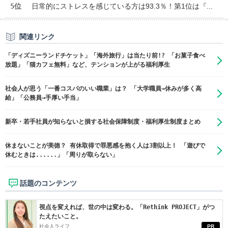
5位
日常的にストレスを感じている方は93.3％！第1位は『...
関連リンク
「ディズニーランドチケット」「海外旅行」は当たり前!? 「お菓子食べ
放題」「猫カフェ無料」など、テンションが上がる福利厚生
社会人が思う「一番コスパのいい職業」は？ 「大学職員→休みが多く高
給」「公務員→手厚い手当」
新卒・若手社員が知らないと損する社会保障制度・福利厚生制度まとめ
休まないことが美徳？ 有休取得で罪悪感を抱く人は3割以上！ 「遊びで
休むときは......」「周りが取らない」
話題のコンテンツ
視点を変えれば、世の中は変わる。「Rethink PROJECT」がつ
たえたいこと。
社会人ライフ
PR