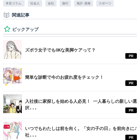
本音コラム.
社会人
会社
旅行
免許･資格
スポーツ
関連記事
ピックアップ
ズボラ女子でもOKな美脚ケアって？
PR
簡単な診断で今のお疲れ度をチェック！
PR
入社後に家探しを始める人必見！ 一人暮らしの新しい選
択...
PR
いつでもわたしは前を向く。「女の子の日」を前向きに♪
社...
PR