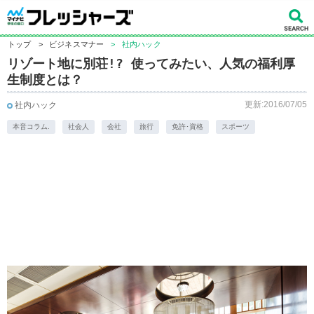
トップ
>
ビジネスマナー
>
社内ハック
リゾート地に別荘!? 使ってみたい、人気の福利厚
生制度とは？
更新:2016/07/05
社内ハック
本音コラム.
社会人
会社
旅行
免許･資格
スポーツ