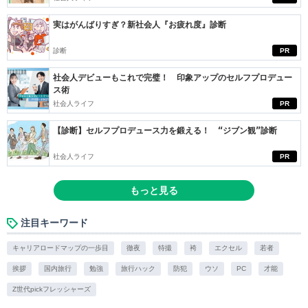
実はがんばりすぎ？新社会人『お疲れ度』診断
診断
PR
社会人デビューもこれで完璧！ 印象アップのセルフプロデュー
ス術
社会人ライフ
PR
【診断】セルフプロデュース力を鍛える！ “ジブン観”診断
社会人ライフ
PR
もっと見る
注目キーワード
キャリアロードマップの一歩目
徹夜
特撮
袴
エクセル
若者
挨拶
国内旅行
勉強
旅行ハック
防犯
ウソ
PC
才能
Z世代pickフレッシャーズ