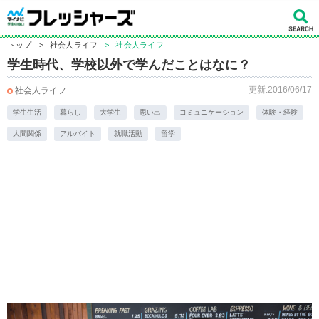
トップ
>
社会人ライフ
>
社会人ライフ
学生時代、学校以外で学んだことはなに？
更新:2016/06/17
社会人ライフ
学生生活
暮らし
大学生
思い出
コミュニケーション
体験・経験
人間関係
アルバイト
就職活動
留学