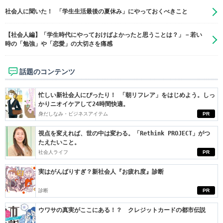
社会人に聞いた！ 「学生生活最後の夏休み」にやっておくべきこと
【社会人編】「学生時代にやっておけばよかったと思うことは？」－若い
時の「勉強」や「恋愛」の大切さを痛感
話題のコンテンツ
忙しい新社会人にぴったり！ 「朝リフレア」をはじめよう。しっ
かりニオイケアして24時間快適。
身だしなみ・ビジネスアイテム
PR
視点を変えれば、世の中は変わる。「Rethink PROJECT」がつ
たえたいこと。
社会人ライフ
PR
実はがんばりすぎ？新社会人『お疲れ度』診断
診断
PR
ウワサの真実がここにある！？ クレジットカードの都市伝説