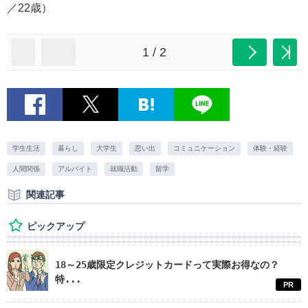
／22歳）
1 / 2
学生生活
暮らし
大学生
思い出
コミュニケーション
体験・経験
人間関係
アルバイト
就職活動
留学
関連記事
ピックアップ
18～25歳限定クレジットカードって実際お得なの？
特...
PR