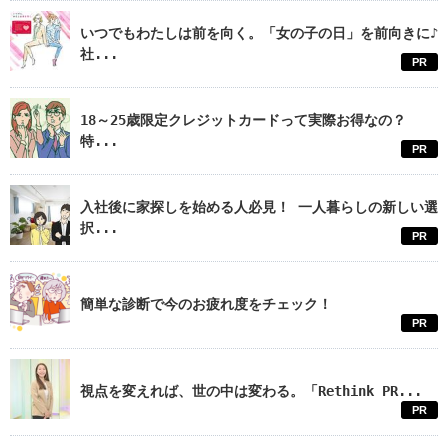
いつでもわたしは前を向く。「女の子の日」を前向きに♪
社...
PR
18～25歳限定クレジットカードって実際お得なの？
特...
PR
入社後に家探しを始める人必見！ 一人暮らしの新しい選
択...
PR
簡単な診断で今のお疲れ度をチェック！
PR
視点を変えれば、世の中は変わる。「Rethink PR...
PR