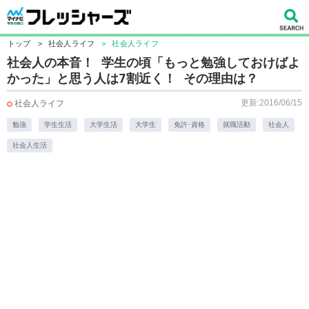
トップ
>
社会人ライフ
>
社会人ライフ
社会人の本音！ 学生の頃「もっと勉強しておけばよ
かった」と思う人は7割近く！ その理由は？
更新:2016/06/15
社会人ライフ
勉強
学生生活
大学生活
大学生
免許･資格
就職活動
社会人
社会人生活