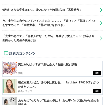
勉強好きな大学生は1/3。嫌いになった時期1位は「高校時代」
今、小学生の自分にアドバイスするなら......「遊び」と「勉強」どっち
をすすめる？ 「学歴大事」「昔の遊びをすべき」
「先生の恋バナ」「有名人になった生徒」勉強より覚えてる!? 授業より
面白かった先生の脱線小話
話題のコンテンツ
実はがんばりすぎ？新社会人『お疲れ度』診断
診断
PR
視点を変えれば、世の中は変わる。「Rethink PROJECT」がつ
たえたいこと。
社会人ライフ
PR
あなたの“なりたい”社会人像は？ お仕事バッグ選びから始める
新生活