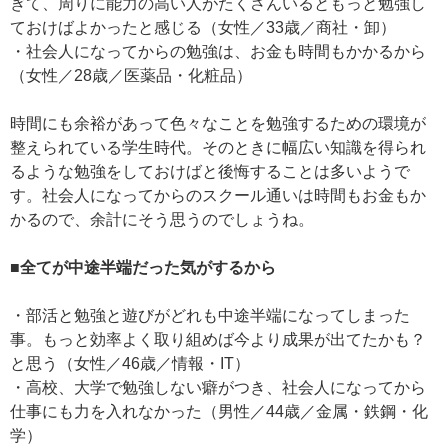
ぎて、周りに能力の高い人がたくさんいるともっと勉強し
ておけばよかったと感じる（女性／33歳／商社・卸）
・社会人になってからの勉強は、お金も時間もかかるから
（女性／28歳／医薬品・化粧品）
時間にも余裕があって色々なことを勉強するための環境が
整えられている学生時代。そのときに幅広い知識を得られ
るような勉強をしておけばと後悔することは多いようで
す。社会人になってからのスクール通いは時間もお金もか
かるので、余計にそう思うのでしょうね。
■全てが中途半端だった気がするから
・部活と勉強と遊びがどれも中途半端になってしまった
事。もっと効率よく取り組めば今より成果が出てたかも？
と思う（女性／46歳／情報・IT）
・高校、大学で勉強しない癖がつき、社会人になってから
仕事にも力を入れなかった（男性／44歳／金属・鉄鋼・化
学）