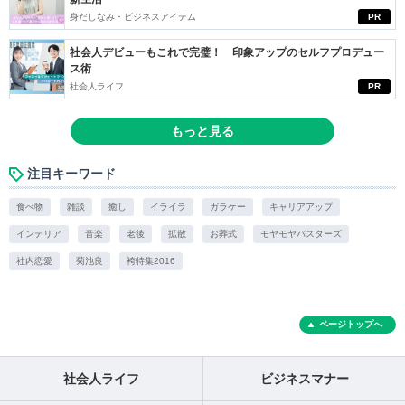
身だしなみ・ビジネスアイテム
PR
社会人デビューもこれで完璧！ 印象アップのセルフプロデュー
ス術
社会人ライフ
PR
もっと見る
注目キーワード
食べ物
雑談
癒し
イライラ
ガラケー
キャリアアップ
インテリア
音楽
老後
拡散
お葬式
モヤモヤバスターズ
社内恋愛
菊池良
袴特集2016
ページトップへ
社会人ライフ
ビジネスマナー