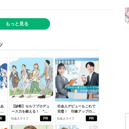
もっと見る
ツ
にあ
【診断】セルフプロデュ
社会人デビューもこれで
カー
ース力を鍛える！ “ジ
完璧！ 印象アップのセ
ブン観”診断
ルフプロデュース術
R
PR
PR
社会人ライフ
社会人ライフ