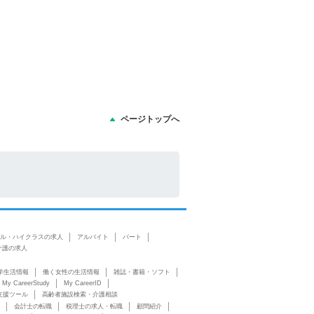
ページトップへ
ル・ハイクラスの求人
アルバイト
パート
介護の求人
学生活情報
働く女性の生活情報
雑誌・書籍・ソフト
My CareerStudy
My CareerID
支援ツール
高齢者施設検索・介護相談
会計士の転職
税理士の求人・転職
顧問紹介