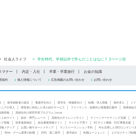
>
社会人ライフ
>
学生時代、学校以外で学んだことはなに？ 2ページ目
スマナー
内定・入社
卒業・卒業旅行
お金の知識
用規約
個人情報について
広告掲載のお問い合わせ
お問い合わせ
活
留学経験者の就活
看護学生向け
医学生・研修医向け
転職・求人情報
海外求人
ミド
シニアの求人
障害者に特化した求人紹介サービス
フリーランス・副業向け業務委託案件
医療福祉
進路情報
高校生向け探究学習プログラム Locus
まとめサイト
総合・専門ニュース
高校生のチャレンジサイト
ティーンマーケティング支援
大
ング情報
世界遺産検定
総合農業情報サイト
マイナビ子育て
ECサイト構築・D2C事業支援
情報メディア
お買い物サポートメディア
マンスリーマンション予約
AIを活用したSEOコンテンツ
Web・ゲーム業界の転職
20代・第二新卒
新卒紹介
転職エージェント
エグゼクティブ転職