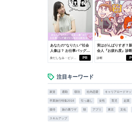
あなたの“なりたい”社会
実はがんばりすぎ？
人像は？ お仕事バッグ選
会人『お疲れ度』診
びから始める新生活
PR
P
身だしなみ・ビジネ
診断
スアイテム
注目キーワード
家賃
通勤
寝坊
社内恋愛
キャリアロードマッ
卒業旅行特集2016
引っ越し
女性
育児
起業
接待
旅の裏ワザ
朝
アプリ
東京
文化
スキルアップ