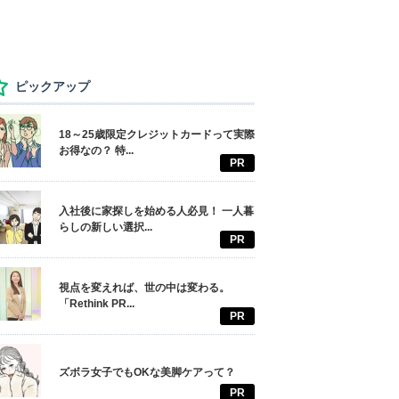
ピックアップ
18～25歳限定クレジットカードって実際
お得なの？ 特...
PR
入社後に家探しを始める人必見！ 一人暮
らしの新しい選択...
PR
視点を変えれば、世の中は変わる。
「Rethink PR...
PR
ズボラ女子でもOKな美脚ケアって？
PR