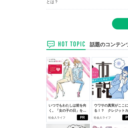
とは？
話題のコンテン
いつでもわたしは前を向
ウワサの真実がここ
く。「女の子の日」を前
る！？ クレジット
向きに♪社会人エリ・大
ドの都市伝説
PR
P
社会人ライフ
社会人ライフ
学生リカの物語