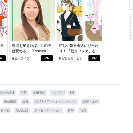
新社
視点を変えれば、世の中
忙しい新社会人にぴった
断
は変わる。「Rethink
り！ 「朝リフレア」をは
PROJECT」がつたえた
じめよう。しっかりニオ
R
PR
PR
社会人ライフ
身だしなみ・ビジネ
いこと。
イケアして24時間快適。
スアイテム
プの一歩目
卒業
金融資産
パンプス
NG
動画編集
会社
ビジネスファッションのキホン
先輩・上司
女子旅
新入社員
プレゼンテーション
実家
写真