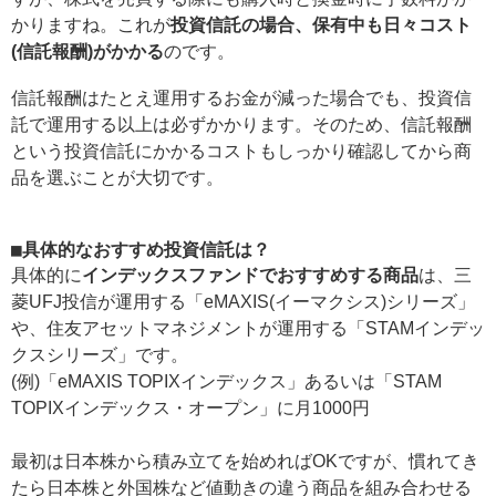
かりますね。これが
投資信託の場合、保有中も日々コスト
(信託報酬)がかかる
のです。
信託報酬はたとえ運用するお金が減った場合でも、投資信
託で運用する以上は必ずかかります。そのため、信託報酬
という投資信託にかかるコストもしっかり確認してから商
品を選ぶことが大切です。
■具体的なおすすめ投資信託は？
具体的に
インデックスファンドでおすすめする商品
は、三
菱UFJ投信が運用する「eMAXIS(イーマクシス)シリーズ」
や、住友アセットマネジメントが運用する「STAMインデッ
クスシリーズ」です。
(例)「eMAXIS TOPIXインデックス」あるいは「STAM
TOPIXインデックス・オープン」に月1000円
最初は日本株から積み立てを始めればOKですが、慣れてき
たら日本株と外国株など値動きの違う商品を組み合わせる