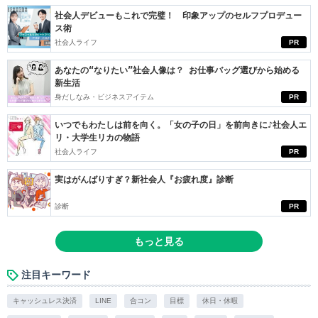
社会人デビューもこれで完璧！ 印象アップのセルフプロデュー
ス術
社会人ライフ
PR
あなたの“なりたい”社会人像は？ お仕事バッグ選びから始める
新生活
身だしなみ・ビジネスアイテム
PR
いつでもわたしは前を向く。「女の子の日」を前向きに♪社会人エ
リ・大学生リカの物語
社会人ライフ
PR
実はがんばりすぎ？新社会人『お疲れ度』診断
診断
PR
もっと見る
注目キーワード
キャッシュレス決済
LINE
合コン
目標
休日・休暇