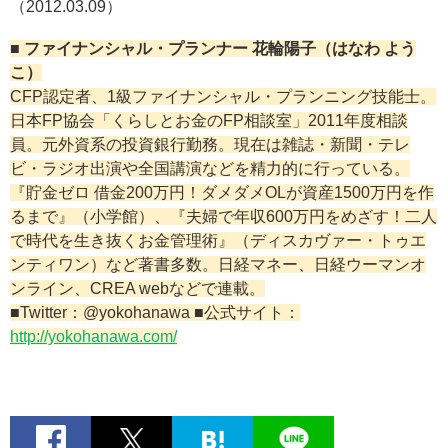
（2012.03.09）
■ ファイナンシャル・プランナー 花輪陽子（はなわ よう
こ）
CFP認定者、1級ファイナンシャル・プランニング技能士。
日本FP協会「くらしとお金のFP相談室」2011年度相談
員。元外資系の投資銀行勤務。現在は雑誌・新聞・テレ
ビ・ラジオ出演や全国講演などを精力的に行っている。
『貯金ゼロ 借金200万円！ダメダメOLが資産1500万円を作
るまで』（小学館）、『夫婦で年収600万円をめざす！二人
で時代を生き抜くお金管理術』（ディスカヴァー・トゥエ
ンティワン）など著書多数。日経マネー、日経ウーマンオ
ンライン、CREA webなどで連載。
■Twitter：@yokohanawa ■公式サイト：
http://yokohanawa.com/