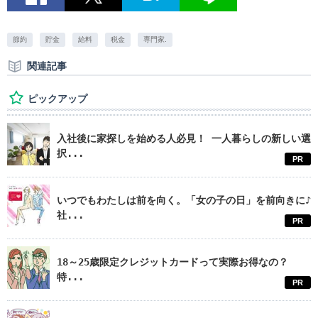
節約
貯金
給料
税金
専門家.
関連記事
ピックアップ
入社後に家探しを始める人必見！ 一人暮らしの新しい選
択...
PR
いつでもわたしは前を向く。「女の子の日」を前向きに♪
社...
PR
18～25歳限定クレジットカードって実際お得なの？
特...
PR