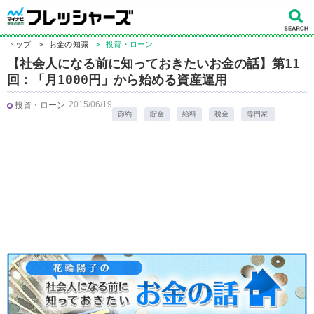
トップ
>
お金の知識
>
投資・ローン
【社会人になる前に知っておきたいお金の話】第11
回：「月1000円」から始める資産運用
2015/06/19
投資・ローン
節約
貯金
給料
税金
専門家.