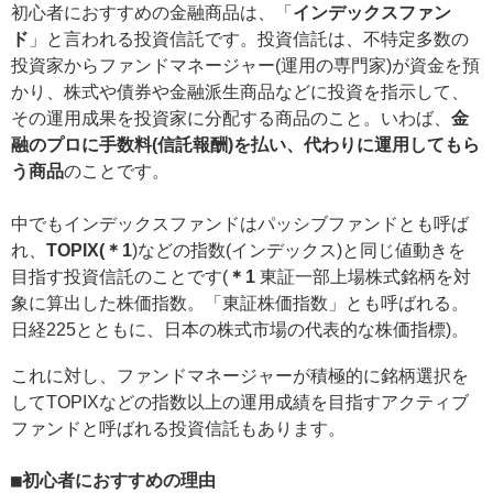
初心者におすすめの金融商品は、「
インデックスファン
ド
」と言われる投資信託です。投資信託は、不特定多数の
投資家からファンドマネージャー(運用の専門家)が資金を預
かり、株式や債券や金融派生商品などに投資を指示して、
その運用成果を投資家に分配する商品のこと。いわば、
金
融のプロに手数料(信託報酬)を払い、代わりに運用してもら
う商品
のことです。
中でもインデックスファンドはパッシブファンドとも呼ば
れ、
TOPIX(＊1
)などの指数(インデックス)と同じ値動きを
目指す投資信託のことです(
＊1
東証一部上場株式銘柄を対
象に算出した株価指数。「東証株価指数」とも呼ばれる。
日経225とともに、日本の株式市場の代表的な株価指標)。
これに対し、ファンドマネージャーが積極的に銘柄選択を
してTOPIXなどの指数以上の運用成績を目指すアクティブ
ファンドと呼ばれる投資信託もあります。
■初心者におすすめの理由