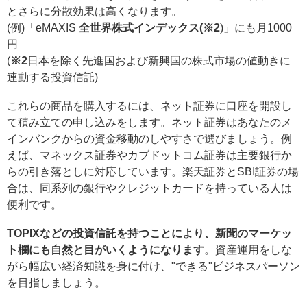
とさらに分散効果は高くなります。
(例)「eMAXIS
全世界株式インデックス(※2
)」にも月1000
円
(
※2
日本を除く先進国および新興国の株式市場の値動きに
連動する投資信託)
これらの商品を購入するには、ネット証券に口座を開設し
て積み立ての申し込みをします。ネット証券はあなたのメ
インバンクからの資金移動のしやすさで選びましょう。例
えば、マネックス証券やカブドットコム証券は主要銀行か
らの引き落としに対応しています。楽天証券とSBI証券の場
合は、同系列の銀行やクレジットカードを持っている人は
便利です。
TOPIXなどの投資信託を持つことにより、新聞のマーケッ
ト欄にも自然と目がいくようになります
。資産運用をしな
がら幅広い経済知識を身に付け、"できる"ビジネスパーソン
を目指しましょう。