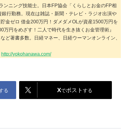
ランニング技能士。日本FP協会「くらしとお金のFP相
投資銀行勤務。現在は雑誌・新聞・テレビ・ラジオ出演や
金ゼロ 借金200万円！ダメダメOLが資産1500万円を
00万円をめざす！二人で時代を生き抜くお金管理術』
）など著書多数。日経マネー、日経ウーマンオンライン、
：
http://yokohanawa.com/
X
ポスト
する
で
する