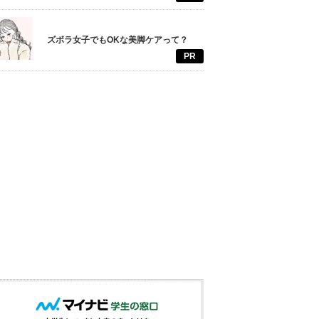
ズボラ女子でもOKな美脚ケアって？
PR