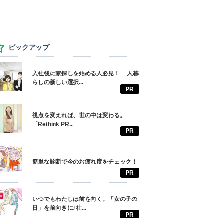
ピックアップ
入社後に家探しを始める人必見！ 一人暮
らしの新しい選択...
PR
視点を変えれば、世の中は変わる。
「Rethink PR...
PR
簡単な診断で今のお疲れ度をチェック！
PR
いつでもわたしは前を向く。「女の子の
日」を前向きに♪社...
PR