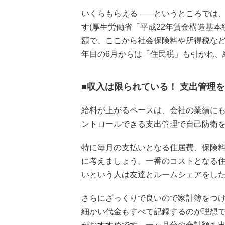
いくらもらえる――というところでは、初
す(厚生労働省「平成22年賃金構造基本
額で、ここから社会保険料や所得税など
年目の6月からは「住民税」も引かれ、
■収入は限られている！ 支出管理
給料が上がるペースは、会社の業績に
ントロールできる支出管理で自己防衛
特に毎月の支払いとなる住居費、保険
に考えましょう。一番のコストとなる住
いという人は友達とルームシェアをし
さらにざっくりで良いので家計簿をつ
細かい代金もすべて記録するのが理想