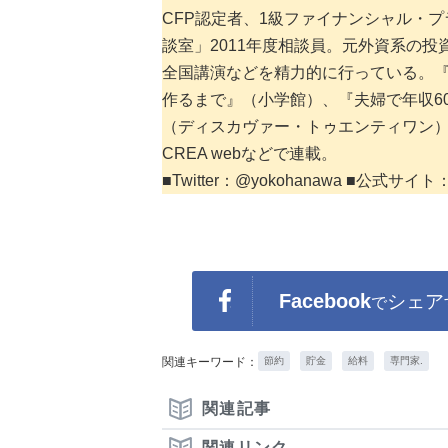
CFP認定者、1級ファイナンシャル・プ
談室」2011年度相談員。元外資系の
全国講演などを精力的に行っている。『貯
作るまで』（小学館）、『夫婦で年収6
（ディスカヴァー・トゥエンティワン
CREA webなどで連載。
■Twitter：@yokohanawa ■公式サイト
Facebook
シェア
で
関連キーワード：
節約
貯金
給料
専門家.
関連記事
関連リンク