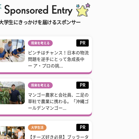
大学生にきっかけを届けるスポンサー
PR
将来を考える
ピンチはチャンス！日本の物流
問題を逆手にとって急成長中
ー ア・プロの挑...
PR
将来を考える
マンゴー農家と会社員、二足の
草鞋で農業に携わる。「沖縄ゴ
ールデンマンゴー...
PR
大学生活
【チーズ好き必見】ブッラータ