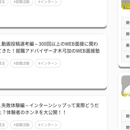
就活
#就職活動
#インターン
開
開
03.動画投稿選考編～300回以上のWEB面接に関わ
募
てきた！就職アドバイザー才木弓加のWEB面接塾
申
就活
#就職活動
#インターン
03.失敗体験編～インターンシップって実際どうだ
た？体験者のホンネを大公開！！
開
就活
#就職活動
#インターン
開