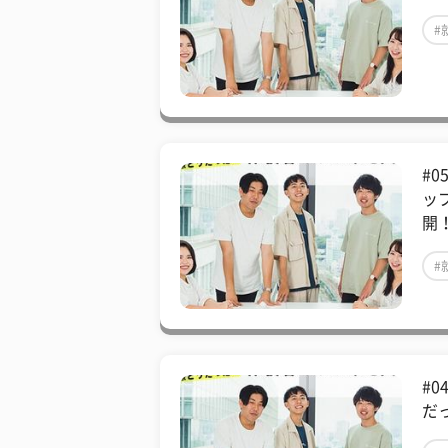
#
#
ッ
開
#
#
だ