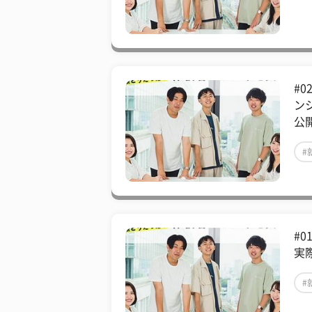
#
ン
公
#
#
実
#