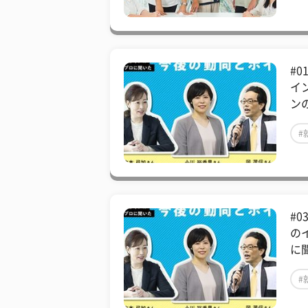
#
イ
ン
#
#
の
に
#