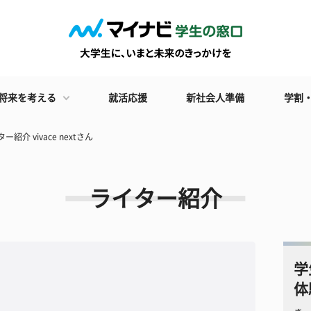
将来を考える
就活応援
新社会人準備
学割
ー紹介 vivace nextさん
ライター紹介
学
体