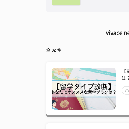
vivace
全
32
件
【
は
#