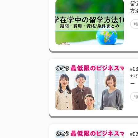
留
方
#
#
か
ー
#
#