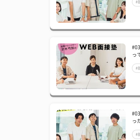
#
#
っ
#
#
っ
#