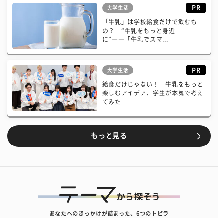
PR
大学生活
「牛乳」は学校給食だけで飲むも
の？ “牛乳をもっと身近
に”――「牛乳でスマ...
PR
大学生活
給食だけじゃない！ 牛乳をもっと
楽しむアイデア、学生が本気で考え
てみた
もっと見る
あなたへのきっかけが詰まった、6つのトビラ