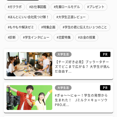
#ガクラボ
#お仕事図鑑
#先輩ロールモデル
#プレゼント
#ほんとにいい会社見つけ隊！
#大学生正直レビュー
#もやもや解決ゼミ
#特集企画
#学生の君に伝えたい３つのこと
#診断
#学生インタビュー
#恋愛特集
#お金の授業
PR
大学生活
【チーズ好き必見】ブッラータチー
ズでどこまで広がる？ 大学生が挑ん
だ自由す...
PR
大学生活
#ぎゅ〜〜にゅー！学生の発想から
生まれた！ Jミルク×キョーソウ
PROJE...