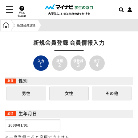
学生の
窓口とは
学生の窓口トップ
新規会員登録
新規会員登録 会員情報入力
入力
確認
仮登録
完了
1
2
3
4
性別
男性
女性
その他
生年月日
※一度登録すると変更できません