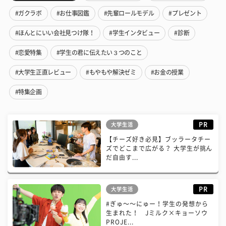
#ガクラボ
#お仕事図鑑
#先輩ロールモデル
#プレゼント
#ほんとにいい会社見つけ隊！
#学生インタビュー
#診断
#恋愛特集
#学生の君に伝えたい３つのこと
#大学生正直レビュー
#もやもや解決ゼミ
#お金の授業
#特集企画
PR
大学生活
【チーズ好き必見】ブッラータチー
ズでどこまで広がる？ 大学生が挑ん
だ自由す...
PR
大学生活
#ぎゅ〜〜にゅー！学生の発想から
生まれた！ Jミルク×キョーソウ
PROJE...