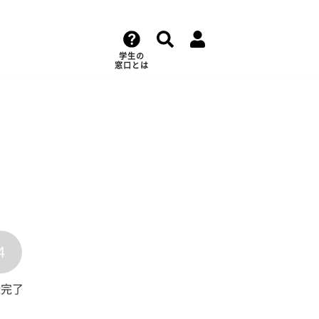
学生の
窓口とは
4
録完了