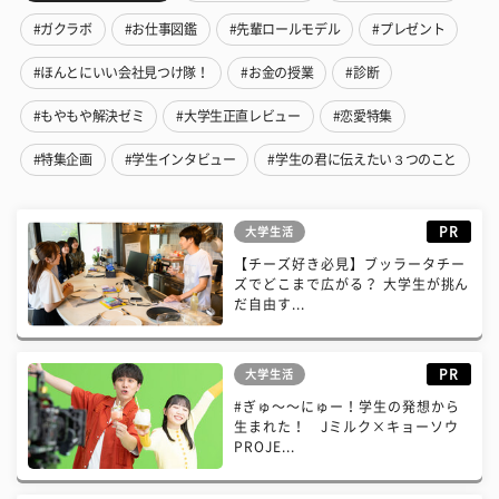
#ガクラボ
#お仕事図鑑
#先輩ロールモデル
#プレゼント
#ほんとにいい会社見つけ隊！
#お金の授業
#診断
#もやもや解決ゼミ
#大学生正直レビュー
#恋愛特集
#特集企画
#学生インタビュー
#学生の君に伝えたい３つのこと
PR
大学生活
【チーズ好き必見】ブッラータチー
ズでどこまで広がる？ 大学生が挑ん
だ自由す...
PR
大学生活
#ぎゅ〜〜にゅー！学生の発想から
生まれた！ Jミルク×キョーソウ
PROJE...