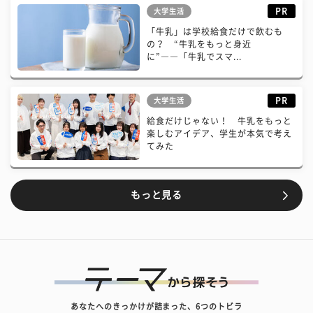
PR
大学生活
「牛乳」は学校給食だけで飲むも
の？ “牛乳をもっと身近
に”――「牛乳でスマ...
PR
大学生活
給食だけじゃない！ 牛乳をもっと
楽しむアイデア、学生が本気で考え
てみた
もっと見る
あなたへのきっかけが詰まった、6つのトビラ