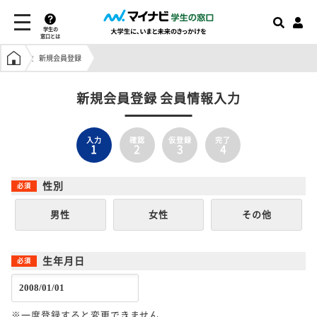
学生の
窓口とは
学生の窓口トップ
新規会員登録
新規会員登録 会員情報入力
入力
確認
仮登録
完了
1
2
3
4
性別
男性
女性
その他
生年月日
※一度登録すると変更できません