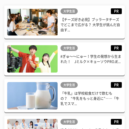
PR
大学生活
【チーズ好き必見】ブッラータチーズ
でどこまで広がる？ 大学生が挑んだ自
由す...
PR
大学生活
#ぎゅ〜〜にゅー！学生の発想から生ま
れた！ Jミルク×キョーソウPROJE...
PR
大学生活
「牛乳」は学校給食だけで飲むも
の？ “牛乳をもっと身近に”――「牛
乳でスマ...
PR
大学生活