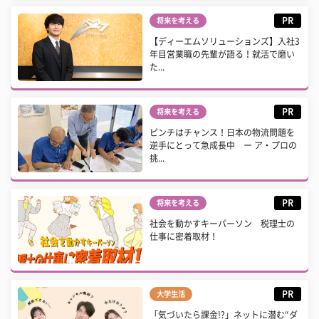
PR
将来を考える
【ディーエムソリューションズ】入社3
年目営業職の先輩が語る！就活で磨い
た...
PR
将来を考える
ピンチはチャンス！日本の物流問題を
逆手にとって急成長中 ー ア・プロの
挑...
PR
将来を考える
社会を動かすキーパーソン 税理士の
仕事に密着取材！
PR
大学生活
「気づいたら課金!?」ネットに潜む“ダ