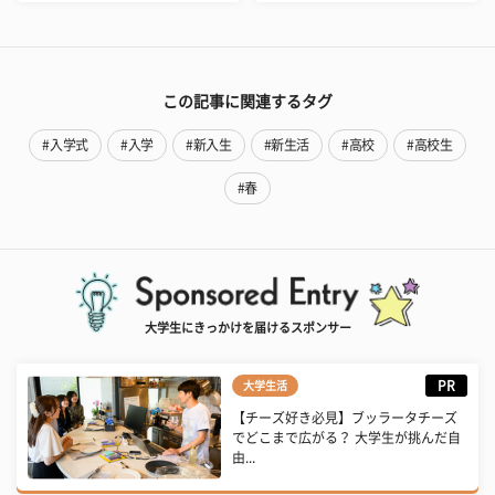
この記事に関連するタグ
#入学式
#入学
#新入生
#新生活
#高校
#高校生
#春
大学生にきっかけを届けるスポンサー
PR
大学生活
【チーズ好き必見】ブッラータチーズ
でどこまで広がる？ 大学生が挑んだ自
由...