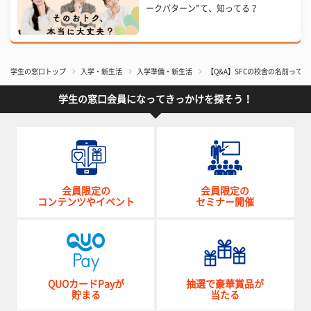
ークパターン”て、知ってる？
学生の窓口トップ
入学・新生活
入学準備・新生活
【Q&A】SFCの校舎の名前っ
学生の窓口会員になってきっかけを探そう！
会員限定の
会員限定の
コンテンツやイベント
セミナー開催
QUOカードPayが
抽選で豪華賞品が
貯まる
当たる