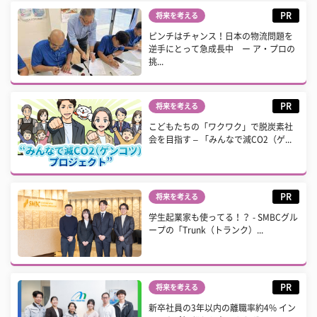
PR
将来を考える
ピンチはチャンス！日本の物流問題を
逆手にとって急成長中 ー ア・プロの
挑...
PR
将来を考える
こどもたちの「ワクワク」で脱炭素社
会を目指す – 「みんなで減CO2（ゲ...
PR
将来を考える
学生起業家も使ってる！？ - SMBCグル
ープの「Trunk（トランク）...
PR
将来を考える
新卒社員の3年以内の離職率約4% イン