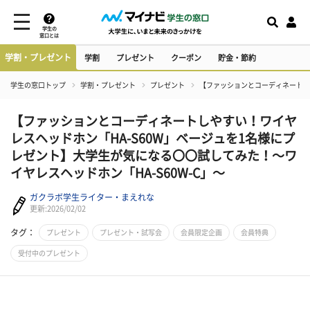
学生の
窓口とは
学割・プレゼント
学割
プレゼント
クーポン
貯金・節約
学生の窓口トップ
学割・プレゼント
プレゼント
【ファッションとコーディネートしや
【ファッションとコーディネートしやすい！ワイヤ
レスヘッドホン「HA-S60W」ベージュを1名様にプ
レゼント】大学生が気になる〇〇試してみた！～ワ
イヤレスヘッドホン「HA-S60W-C」～
ガクラボ学生ライター・まえれな
更新:2026/02/02
タグ：
プレゼント
プレゼント・試写会
会員限定企画
会員特典
受付中のプレゼント