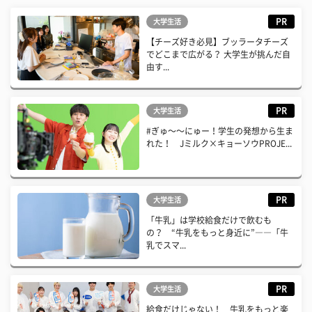
PR
大学生活
【チーズ好き必見】ブッラータチーズ
でどこまで広がる？ 大学生が挑んだ自
由す...
PR
大学生活
#ぎゅ〜〜にゅー！学生の発想から生ま
れた！ Jミルク×キョーソウPROJE...
PR
大学生活
「牛乳」は学校給食だけで飲むも
の？ “牛乳をもっと身近に”――「牛
乳でスマ...
PR
大学生活
給食だけじゃない！ 牛乳をもっと楽