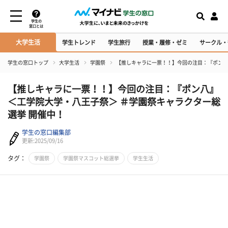
学生の
窓口とは
大学生活
学生トレンド
学生旅行
授業・履修・ゼミ
サークル・
学生の窓口トップ
大学生活
学園祭
【推しキャラに一票！！】今回の注目：『ポン八
【推しキャラに一票！！】今回の注目：『ポン八』
＜工学院大学・八王子祭＞ ＃学園祭キャラクター総
選挙 開催中！
学生の窓口編集部
更新:2025/09/16
タグ：
学園祭
学園祭マスコット総選挙
学生生活