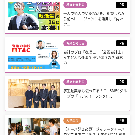
PR
将来を考える
一人で悩んでいた就活を、相談しなが
ら前へ! エージェントを活用して内々
定...
PR
将来を考える
会計のプロ「税理士」「公認会計士」
ってどんな仕事？ 何が違うの？ 資格
の...
PR
将来を考える
学生起業家も使ってる！？ - SMBCグル
ープの「Trunk（トランク）...
PR
大学生活
【チーズ好き必見】ブッラータチーズ
でどこまで広がる？ 大学生が挑んだ自