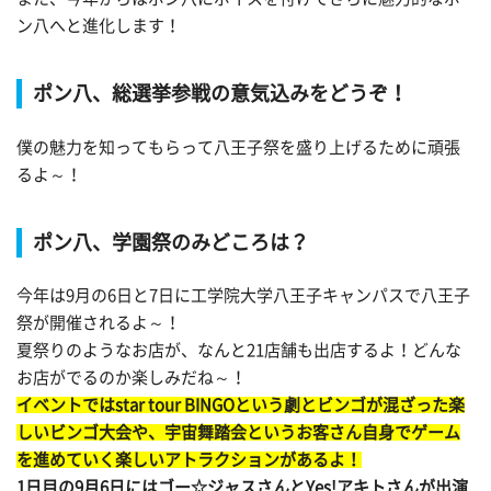
ン八へと進化します！
ポン八、総選挙参戦の意気込みをどうぞ！
僕の魅力を知ってもらって八王子祭を盛り上げるために頑張
るよ～！
ポン八、学園祭のみどころは？
今年は9月の6日と7日に工学院大学八王子キャンパスで八王子
祭が開催されるよ～！
夏祭りのようなお店が、なんと21店舗も出店するよ！どんな
お店がでるのか楽しみだね～！
イベントではstar tour BINGOという劇とビンゴが混ざった楽
しいビンゴ大会や、宇宙舞踏会というお客さん自身でゲーム
を進めていく楽しいアトラクションがあるよ！
1日目の9月6日にはゴー☆ジャスさんとYes!アキトさんが出演