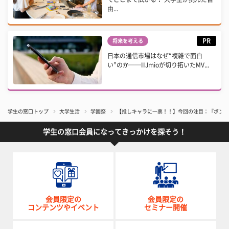
由...
PR
将来を考える
日本の通信市場はなぜ“複雑で面白
い”のか──IIJmioが切り拓いたMV...
学生の窓口トップ
大学生活
学園祭
【推しキャラに一票！！】今回の注目：『ポン八
学生の窓口会員になってきっかけを探そう！
会員限定の
会員限定の
コンテンツやイベント
セミナー開催