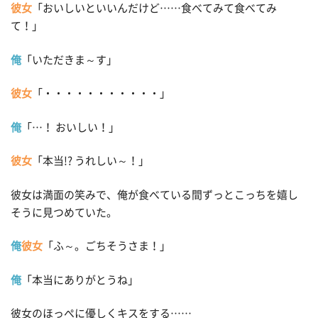
彼女
「おいしいといいんだけど……食べてみて食べてみ
て！」
俺
「いただきま～す」
彼女
「・・・・・・・・・・・」
俺
「…！ おいしい！」
彼女
「本当!? うれしい～！」
彼女は満面の笑みで、俺が食べている間ずっとこっちを嬉し
そうに見つめていた。
俺
彼女
「ふ～。ごちそうさま！」
俺
「本当にありがとうね」
彼女のほっぺに優しくキスをする……