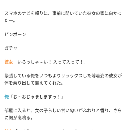
スマホのナビを頼りに、事前に聞いていた彼女の家に向かっ
た―。
ピンポーン
ガチャ
彼女
「いらっしゃ～い！ 入って入って！」
緊張している俺をいつもよりリラックスした薄着姿の彼女が
体を乗り出して迎えてくれた。
俺
「お…おじゃましますっ！」
部屋に入ると、女の子らしい甘い匂いがふわりと香り、さら
に胸が高鳴る。