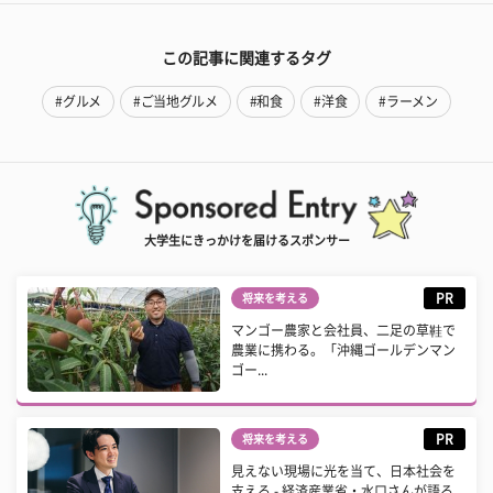
この記事に関連するタグ
#グルメ
#ご当地グルメ
#和食
#洋食
#ラーメン
大学生にきっかけを届けるスポンサー
PR
将来を考える
マンゴー農家と会社員、二足の草鞋で
農業に携わる。「沖縄ゴールデンマン
ゴー...
PR
将来を考える
見えない現場に光を当て、日本社会を
支える - 経済産業省・水口さんが語る...