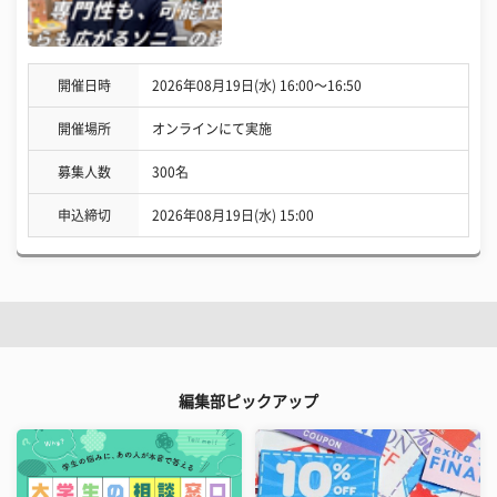
開催日時
2026年08月19日(水) 16:00〜16:50
開催場所
オンラインにて実施
募集人数
300名
申込締切
2026年08月19日(水) 15:00
編集部ピックアップ