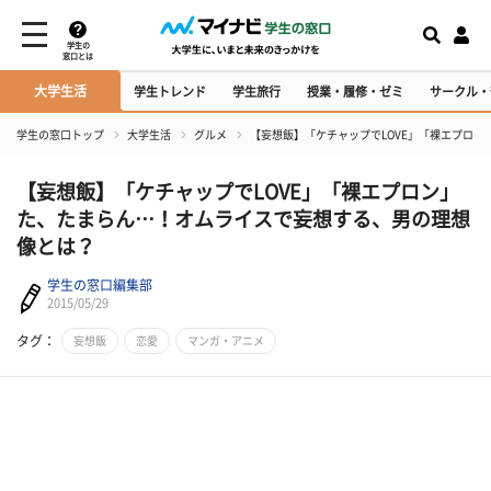
学生の
窓口とは
大学生活
学生トレンド
学生旅行
授業・履修・ゼミ
サークル・
学生の窓口トップ
大学生活
グルメ
【妄想飯】「ケチャップでLOVE」「裸エプロ
【妄想飯】「ケチャップでLOVE」「裸エプロン」
た、たまらん…！オムライスで妄想する、男の理想
像とは？
学生の窓口編集部
2015/05/29
タグ：
妄想飯
恋愛
マンガ・アニメ