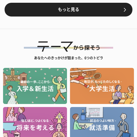
もっと見る
あなたへのきっかけが詰まった、6つのトビラ