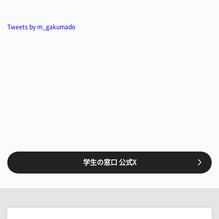
Tweets by m_gakumado
学生の窓口 公式X