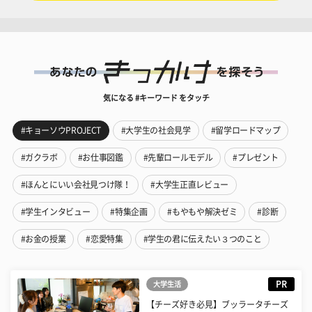
気になる #キーワード をタッチ
#キョーソウPROJECT
#大学生の社会見学
#留学ロードマップ
#ガクラボ
#お仕事図鑑
#先輩ロールモデル
#プレゼント
#ほんとにいい会社見つけ隊！
#大学生正直レビュー
#学生インタビュー
#特集企画
#もやもや解決ゼミ
#診断
#お金の授業
#恋愛特集
#学生の君に伝えたい３つのこと
PR
大学生活
【チーズ好き必見】ブッラータチーズ