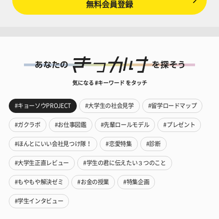
無料会員登録
気になる #キーワード をタッチ
#キョーソウPROJECT
#大学生の社会見学
#留学ロードマップ
#ガクラボ
#お仕事図鑑
#先輩ロールモデル
#プレゼント
#ほんとにいい会社見つけ隊！
#恋愛特集
#診断
#大学生正直レビュー
#学生の君に伝えたい３つのこと
#もやもや解決ゼミ
#お金の授業
#特集企画
#学生インタビュー