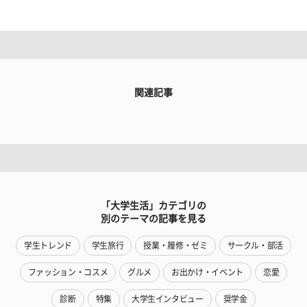
関連記事
「大学生活」カテゴリの
別のテーマの記事を見る
学生トレンド
学生旅行
授業・履修・ゼミ
サークル・部活
ファッション・コスメ
グルメ
お出かけ・イベント
恋愛
診断
特集
大学生インタビュー
奨学金