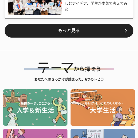
しむアイデア、学生が本気で考えてみ
た
もっと見る
あなたへのきっかけが詰まった、6つのトビラ