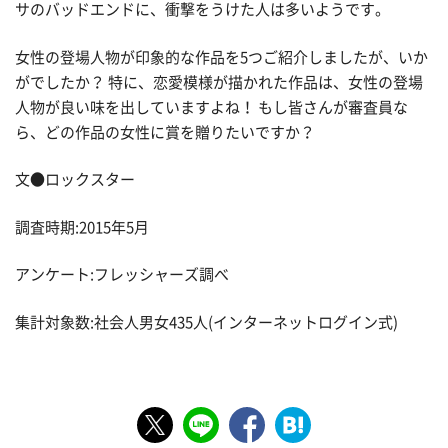
サのバッドエンドに、衝撃をうけた人は多いようです。
女性の登場人物が印象的な作品を5つご紹介しましたが、いか
がでしたか？ 特に、恋愛模様が描かれた作品は、女性の登場
人物が良い味を出していますよね！ もし皆さんが審査員な
ら、どの作品の女性に賞を贈りたいですか？
文●ロックスター
調査時期:2015年5月
アンケート:フレッシャーズ調べ
集計対象数:社会人男女435人(インターネットログイン式)