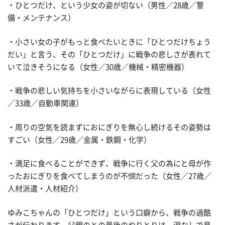
・ひとつだけ、という少女の姿が切ない（男性／28歳／警
備・メンテナンス）
・小さい女の子がもっと食べたいときに「ひとつだけちょう
だい」と言う、その「ひとつだけ」に戦争の悲しさが表れて
いて泣きそうになる（女性／30歳／機械・精密機器）
・戦争の悲しい気持ちを小さいながらに表現している（女性
／33歳／自動車関連）
・周りの空気を読まずにおにぎりを無心し続けるその姿勢は
すごい（女性／29歳／金属・鉄鋼・化学）
・満足に食べることができず、戦争に行く父の為にと母が作
ったおにぎりを食べてしまうのが不憫だった（女性／27歳／
人材派遣・人材紹介）
ゆみこちゃんの「ひとつだけ」という口癖から、戦争の過酷