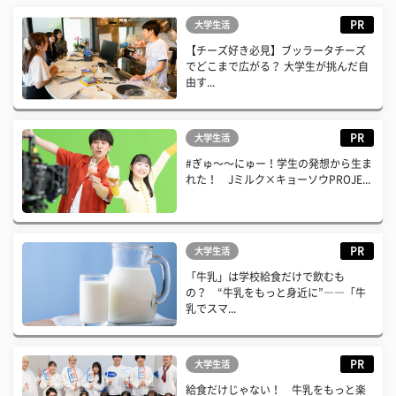
PR
大学生活
【チーズ好き必見】ブッラータチーズ
でどこまで広がる？ 大学生が挑んだ自
由す...
PR
大学生活
#ぎゅ〜〜にゅー！学生の発想から生ま
れた！ Jミルク×キョーソウPROJE...
PR
大学生活
「牛乳」は学校給食だけで飲むも
の？ “牛乳をもっと身近に”――「牛
乳でスマ...
PR
大学生活
給食だけじゃない！ 牛乳をもっと楽