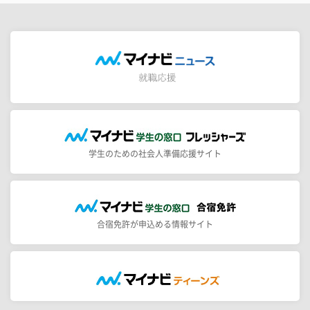
学生のための社会人準備応援サイト
合宿免許が申込める情報サイト