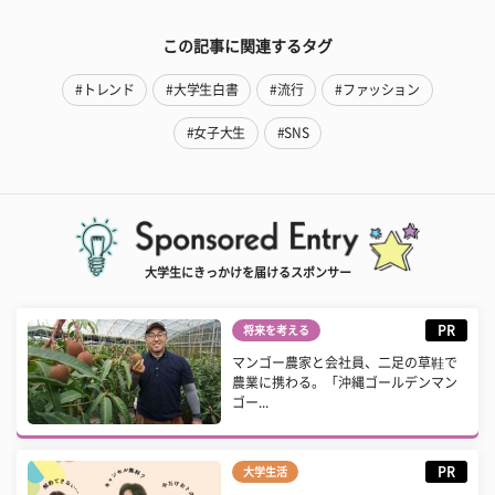
この記事に関連するタグ
#トレンド
#大学生白書
#流行
#ファッション
#女子大生
#SNS
大学生にきっかけを届けるスポンサー
PR
将来を考える
マンゴー農家と会社員、二足の草鞋で
農業に携わる。「沖縄ゴールデンマン
ゴー...
PR
大学生活