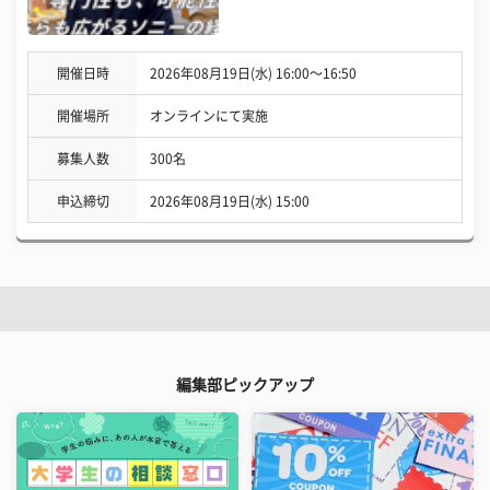
開催日時
2026年08月19日(水) 16:00〜16:50
開催場所
オンラインにて実施
募集人数
300名
申込締切
2026年08月19日(水) 15:00
編集部ピックアップ