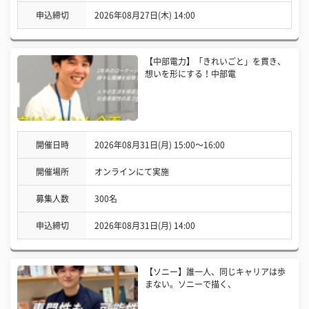
申込締切
2026年08月27日(木) 14:00
【中部電力】「きれいごと」を貫き、
想いを形にする！中部電
開催日時
2026年08月31日(月) 15:00〜16:00
開催場所
オンラインにて実施
募集人数
300名
申込締切
2026年08月31日(月) 14:00
【ソニー】誰一人、同じキャリアは歩
まない。ソニーで描く、