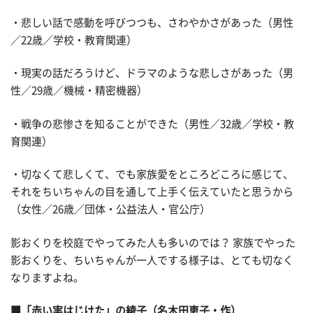
・悲しい話で感動を呼びつつも、さわやかさがあった（男性
／22歳／学校・教育関連）
・現実の話だろうけど、ドラマのような悲しさがあった（男
性／29歳／機械・精密機器）
・戦争の悲惨さを知ることができた（男性／32歳／学校・教
育関連）
・切なくて悲しくて、でも家族愛をところどころに感じて、
それをちいちゃんの目を通して上手く伝えていたと思うから
（女性／26歳／団体・公益法人・官公庁）
影おくりを校庭でやってみた人も多いのでは？ 家族でやった
影おくりを、ちいちゃんが一人でする様子は、とても切なく
なりますよね。
■「赤い実はじけた」の綾子（名木田恵子・作）