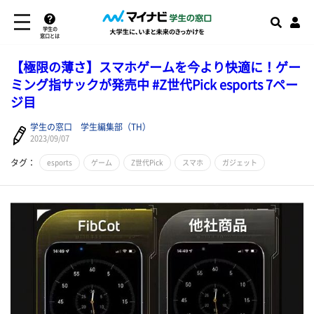
学生の
窓口とは
【極限の薄さ】スマホゲームを今より快適に！ゲー
ミング指サックが発売中 #Z世代Pick esports 7ペー
ジ目
学生の窓口 学生編集部（TH）
2023/09/07
タグ：
esports
ゲーム
Z世代Pick
スマホ
ガジェット