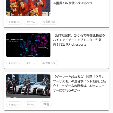
ル獲得！#Z世代Pick esports
#esports
#ゲーム
#Z世代Pick
【日本初展開】240Hzで有機EL搭載の
ハイエンドゲーミングモニターが発
売！#Z世代Pick esports
#esports
#ゲーム
#Z世代Pick
【ゲーマーを舐めるな】映画『グラン
ツーリスモ』の注目ポイント3選をご紹
介！ 〜ゲームの勝者は、本物のレー
サーになれるのか〜
#esports
#ゲーム
#映画