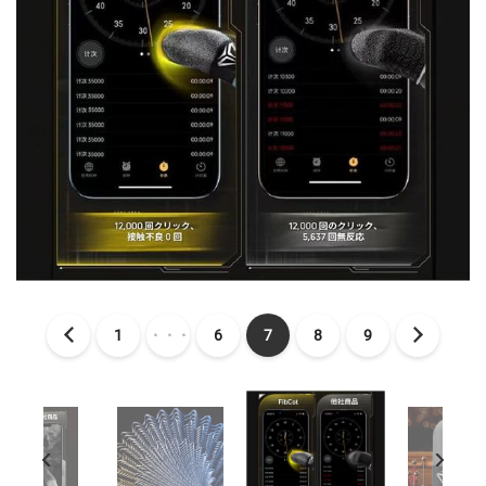
1
・・・
6
7
8
9