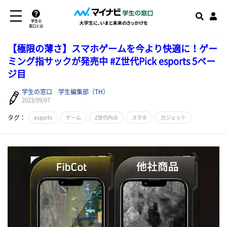
学生の
窓口とは
【極限の薄さ】スマホゲームを今より快適に！ゲー
ミング指サックが発売中 #Z世代Pick esports 5ペー
ジ目
学生の窓口 学生編集部（TH）
2023/09/07
タグ：
esports
ゲーム
Z世代Pick
スマホ
ガジェット