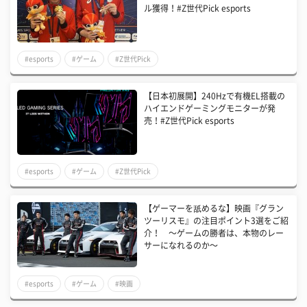
ル獲得！#Z世代Pick esports
#esports
#ゲーム
#Z世代Pick
【日本初展開】240Hzで有機EL搭載の
ハイエンドゲーミングモニターが発
売！#Z世代Pick esports
#esports
#ゲーム
#Z世代Pick
【ゲーマーを舐めるな】映画『グラン
ツーリスモ』の注目ポイント3選をご紹
介！ 〜ゲームの勝者は、本物のレー
サーになれるのか〜
#esports
#ゲーム
#映画