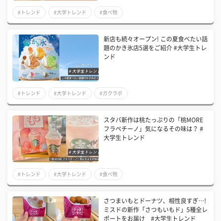
#トレンド
#大学トレンド
#食べ物
新店も続々オープン! この夏食べたい話
題のかき氷店5選をご紹介 #大学生トレ
ンド
#トレンド
#大学トレンド
#ガクラボ
スタバ新作は桃たっぷりの「桃MORE
フラペチーノ」気になるその味は？ #
大学生トレンド
#トレンド
#大学トレンド
#食べ物
さつまいもとドーナツ、相性良すぎ…!
ミスドの新作「さつもいもド」5種全レ
ポートをお届け #大学生トレンド