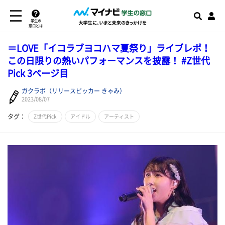
学生の
窓口とは
＝LOVE「イコラブヨコハマ夏祭り」ライブレポ！
この日限りの熱いパフォーマンスを披露！ #Z世代
Pick 3ページ目
ガクラボ（リリースピッカー きゃみ）
2023/08/07
タグ：
Z世代Pick
アイドル
アーティスト