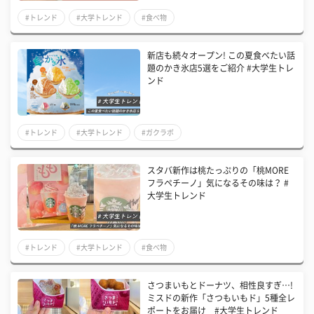
#トレンド
#大学トレンド
#食べ物
新店も続々オープン! この夏食べたい話
題のかき氷店5選をご紹介 #大学生トレ
ンド
#トレンド
#大学トレンド
#ガクラボ
スタバ新作は桃たっぷりの「桃MORE
フラペチーノ」気になるその味は？ #
大学生トレンド
#トレンド
#大学トレンド
#食べ物
さつまいもとドーナツ、相性良すぎ…!
ミスドの新作「さつもいもド」5種全レ
ポートをお届け #大学生トレンド