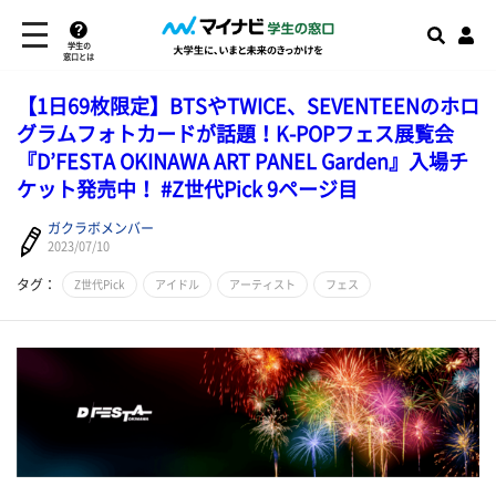
学生の
窓口とは
【1日69枚限定】BTSやTWICE、SEVENTEENのホロ
グラムフォトカードが話題！K-POPフェス展覧会
『D’FESTA OKINAWA ART PANEL Garden』入場チ
ケット発売中！ #Z世代Pick 9ページ目
ガクラボメンバー
2023/07/10
タグ：
Z世代Pick
アイドル
アーティスト
フェス