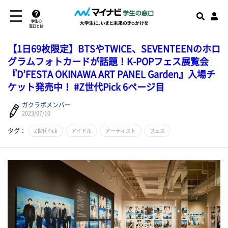
学生の
窓口とは
【1日69枚限定】BTSやTWICE、SEVENTEENのホロ
グラムフォトカードが話題！K-POPフェス展覧会
『D’FESTA OKINAWA ART PANEL Garden』入場チ
ケット発売中！ #Z世代Pick 6ページ目
ガクラボメンバー
2023/07/10
タグ：
Z世代Pick
アイドル
アーティスト
フェス