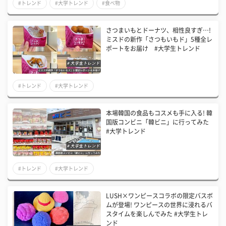
#トレンド
#大学トレンド
#食べ物
さつまいもとドーナツ、相性良すぎ…!
ミスドの新作「さつもいもド」5種全レ
ポートをお届け #大学生トレンド
#トレンド
#大学トレンド
本場韓国の食品もコスメも手に入る! 韓
国版コンビニ「韓ビニ」に行ってみた
#大学トレンド
#トレンド
#大学トレンド
LUSH×ワンピースコラボの限定バスボ
ムが登場! ワンピースの世界に浸れるバ
スタイムを楽しんでみた #大学生トレ
ンド