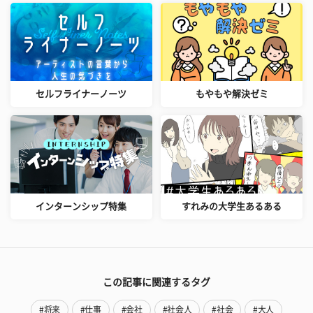
セルフライナーノーツ
もやもや解決ゼミ
インターンシップ特集
すれみの大学生あるある
この記事に関連するタグ
#将来
#仕事
#会社
#社会人
#社会
#大人