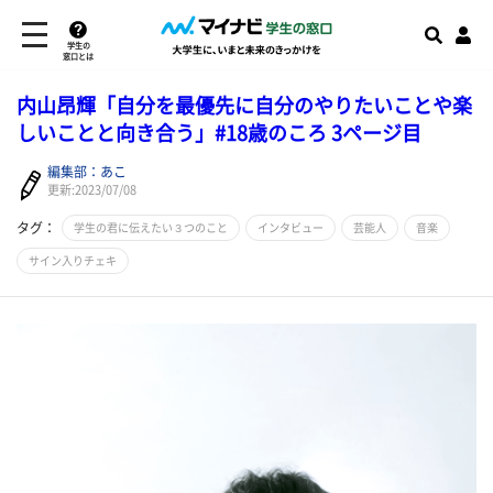
学生の
窓口とは
内山昂輝「自分を最優先に自分のやりたいことや楽
しいことと向き合う」#18歳のころ 3ページ目
編集部：あこ
更新:2023/07/08
タグ：
学生の君に伝えたい３つのこと
インタビュー
芸能人
音楽
サイン入りチェキ