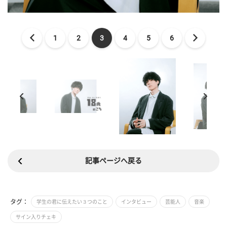
1
2
3
4
5
6
記事ページへ戻る
タグ：
学生の君に伝えたい３つのこと
インタビュー
芸能人
音楽
サイン入りチェキ