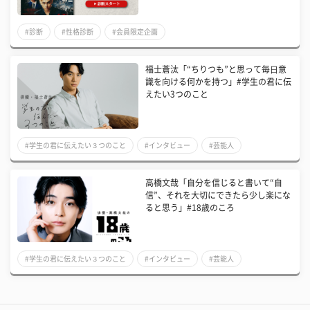
#診断
#性格診断
#会員限定企画
福士蒼汰「“ちりつも”と思って毎⽇意
識を向ける何かを持つ」#学生の君に伝
えたい3つのこと
#学生の君に伝えたい３つのこと
#インタビュー
#芸能人
高橋文哉「自分を信じると書いて“自
信”、それを大切にできたら少し楽にな
ると思う」#18歳のころ
#学生の君に伝えたい３つのこと
#インタビュー
#芸能人