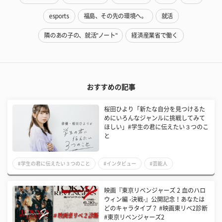
esports
福島、その先の環境へ。
就活
隣のあの子の、就活"ノート"
経済産業省で働く
おすすめの記事
桜田ひより「新たな自分を見つけるた
めにいろんなジャンルに挑戦してみて
ほしい」#学生の君に伝えたい３つのこ
と
#学生の君に伝えたい３つのこと
#インタビュー
#芸能人
映画『東京リベンジャーズ 2 血のハロ
ウィン編 -決戦-』公開記念！あなたは
どのキャラタイプ？ #映画東リベ2診断
#東京リベンジャーズ2