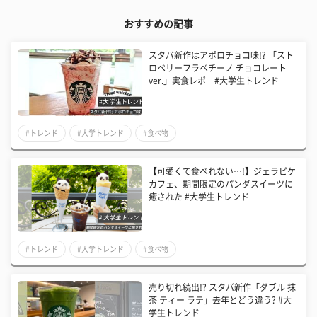
おすすめの記事
スタバ新作はアポロチョコ味!? 「スト
ロベリーフラペチーノ チョコレート
ver.」実食レポ #大学生トレンド
#トレンド
#大学トレンド
#食べ物
【可愛くて食べれない…!】ジェラピケ
カフェ、期間限定のパンダスイーツに
癒された #大学生トレンド
#トレンド
#大学トレンド
#食べ物
売り切れ続出!? スタバ新作「ダブル 抹
茶 ティー ラテ」去年とどう違う? #大
学生トレンド