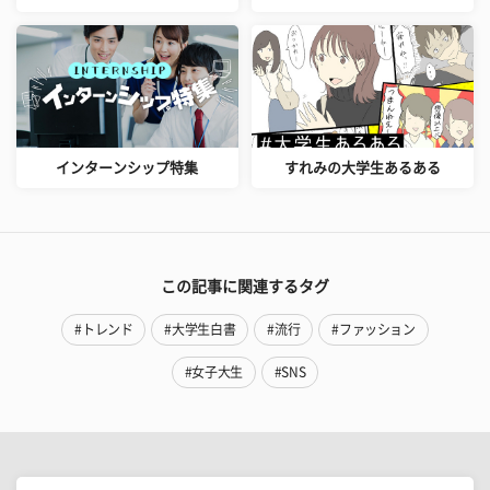
インターンシップ特集
すれみの大学生あるある
この記事に関連するタグ
#トレンド
#大学生白書
#流行
#ファッション
#女子大生
#SNS