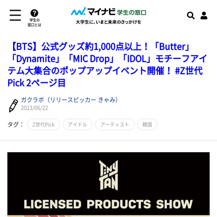
学生の
窓口とは
【BTS】公式グッズ約1,000点以上！「Butter」
「Dynamite」「MIC Drop」「IDOL」モチーフアイ
テム大集合のポップアップイベント開催！ #Z世代
Pick 2ページ目
ガクラボ（リリースピッカー きゃみ）
2023/06/22
タグ：
Z世代Pick
アイドル
アーティスト
韓国