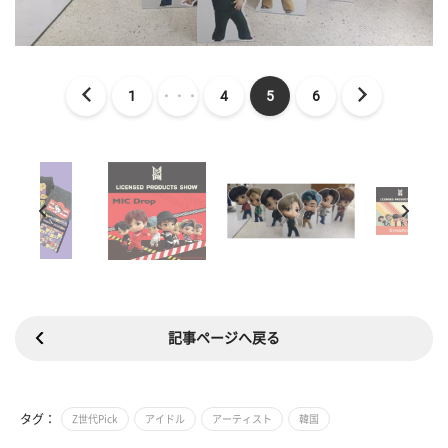
1
・・・
4
5
6
記事ページへ戻る
タグ：
Z世代Pick
アイドル
アーティスト
韓国