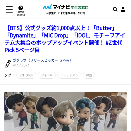
学生の
窓口とは
【BTS】公式グッズ約1,000点以上！「Butter」
「Dynamite」「MIC Drop」「IDOL」モチーフアイ
テム大集合のポップアップイベント開催！ #Z世代
Pick 5ページ目
ガクラボ（リリースピッカー きゃみ）
2023/06/22
タグ：
Z世代Pick
アイドル
アーティスト
韓国