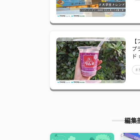
【
プ
ド
#
編集