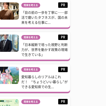
PR
将来を考える
「目の前の一歩を丁寧に──部
活で磨いたタフネスが、国の未
来を考える仕事に...
PR
将来を考える
「日本縦断で培った視野と判断
力が、世界を動かす政策の現場
で生きている」
PR
将来を考える
愛知暮らしのリアルはこれ
だ！ “ちょうどいい暮らし”が
できる愛知県での生...
PR
将来を考える