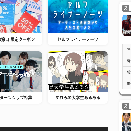
の窓口 限定クーポン
セルフライナーノーツ
開
開
募
申
ターンシップ特集
すれみの大学生あるある