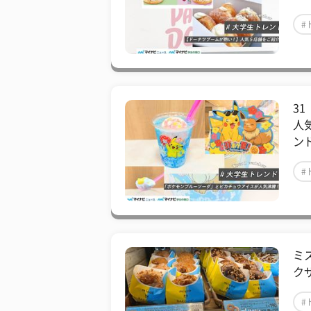
#
3
人
ン
#
ミ
ク
#