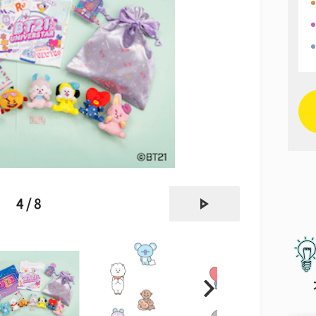
next
4 / 8