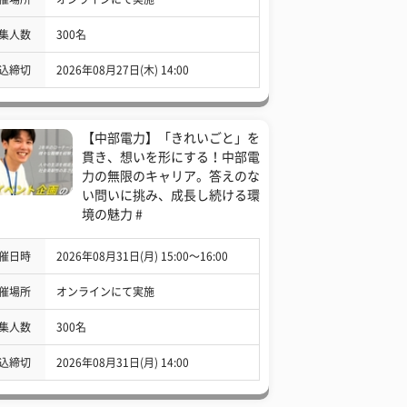
集人数
300名
込締切
2026年08月27日(木) 14:00
【中部電力】「きれいごと」を
貫き、想いを形にする！中部電
力の無限のキャリア。答えのな
い問いに挑み、成長し続ける環
境の魅力 #
催日時
2026年08月31日(月) 15:00〜16:00
催場所
オンラインにて実施
集人数
300名
込締切
2026年08月31日(月) 14:00