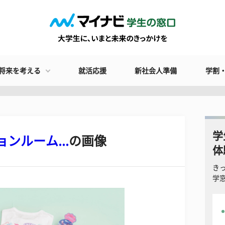
将来を考える
就活応援
新社会人準備
学割
学
ンルーム...
の画像
体
き
学