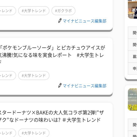
トレンド
#大学トレンド
#ガクラボ
マイナビニュース編集部
開
開
1「ポケモンブルーソーダ」とピカチュウアイスが
気沸騰!気になる味を実食レポート #大学生トレ
募
ド
申
トレンド
#大学トレンド
マイナビニュース編集部
スタードーナツ×BAKEの大人気コラボ第2弾!”ザ
ザク”なドーナツの味わいは? ＃大学生トレンド
開
トレンド
#大学トレンド
開