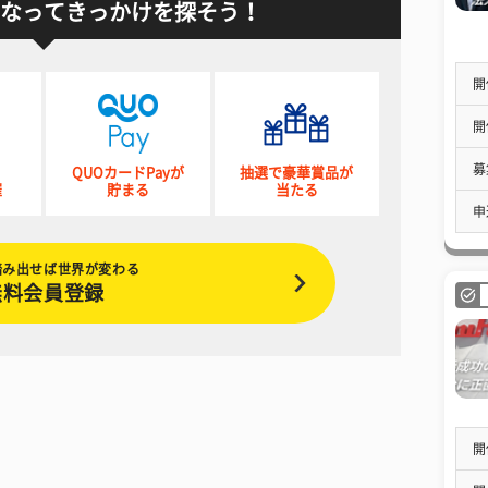
なってきっかけを探そう！
開
開
募
QUOカードPayが
抽選で豪華賞品が
催
貯まる
当たる
申
踏み出せば世界が変わる
無料会員登録
開