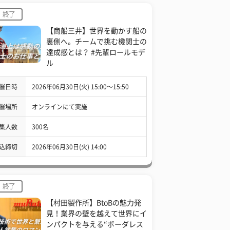
終了
【商船三井】世界を動かす船の
裏側へ。チームで挑む機関士の
達成感とは？ #先輩ロールモデ
ル
催日時
2026年06月30日(火) 15:00〜15:50
催場所
オンラインにて実施
集人数
300名
込締切
2026年06月30日(火) 14:00
終了
【村田製作所】BtoBの魅力発
見！業界の壁を越えて世界にイ
ンパクトを与える“ボーダレス